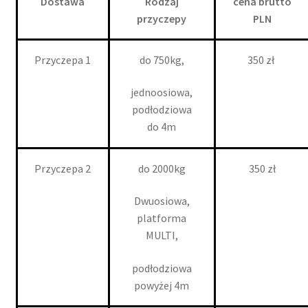
Dostawa
Rodzaj
cena brutto
potom
przyczepy
PLN
Nowości
Promocje
Przyczepa 1
do 750kg,
350 zł
jednoosiowa,
Kontakt
podłodziowa
do 4m
Przyczepa 2
do 2000kg
350 zł
Dwuosiowa,
platforma
MULTI,
podłodziowa
powyżej 4m