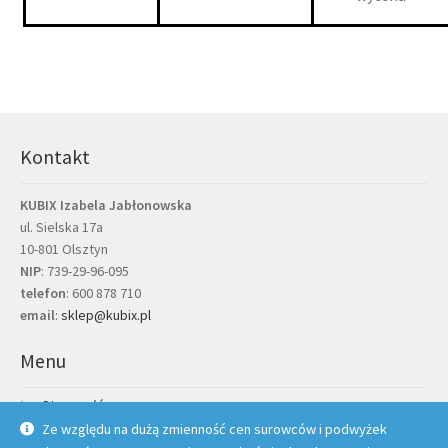
Kontakt
KUBIX Izabela Jabłonowska
ul. Sielska 17a
10-801 Olsztyn
NIP
: 739-29-96-095
telefon
:
600 878 710
email
:
sklep@kubix.pl
Menu
Strona główna
Ze względu na dużą zmienność cen surowców i podwyżek
Moje konto