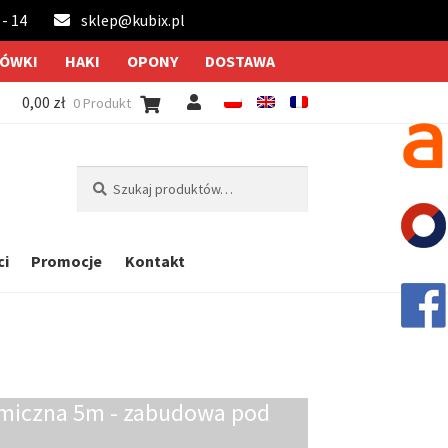
 - 14
sklep@kubix.pl
ÓWKI
HAKI
OPONY
DOSTAWA
0,00
zł
0 Produkt
Szukaj:
Szukaj
ci
Promocje
Kontakt
miczna 5m - zabudowa pod