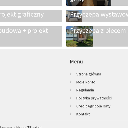
ojekt graficzny
Przyczepa wystawo
budowa + projekt
Przyczepa z piecem 
Menu
Strona główna
Moje konto
Regulamin
Polityka prywatności
Credit Agricole Raty
Kontakt
konanie sklepu:
TBnet.pl