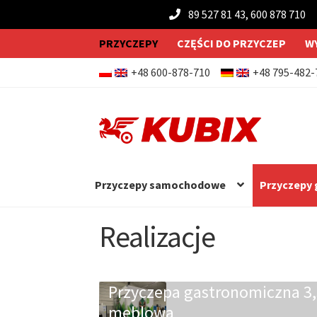
89 527 81 43, 600 878 710
PRZYCZEPY
CZĘŚCI DO PRZYCZEP
W
+48 600-878-710
+48 795-482-
Przejdź
Przejdź
do
do
nawigacji
treści
Przyczepy samochodowe
Przyczepy
Realizacje
Przyczepa gastronomiczna 3
meblowa