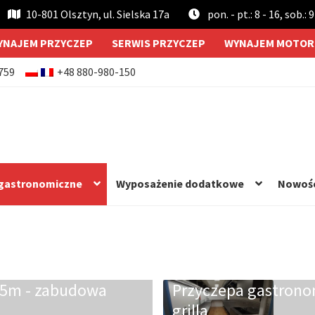
10-801 Olsztyn, ul. Sielska 17a
pon. - pt.: 8 - 16, sob.: 9
YNAJEM PRZYCZEP
SERWIS PRZYCZEP
WYNAJEM MOTOR
759
+48 880-980-150
 gastronomiczne
Wyposażenie dodatkowe
Nowoś
,5m - zabudowa
Przyczepa gastrono
grilla