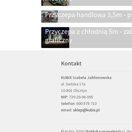
Przyczepa handlowa 3,5m - pr
Przyczepa z chłodnią 5m - za
graficzny
Kontakt
KUBIX Izabela Jabłonowska
ul. Sielska 17a
10-801 Olsztyn
NIP
: 739-29-96-095
telefon
:
600 878 710
email
:
sklep@kubix.pl
© Kubix 2026 |
Polityka prywatności
Wy