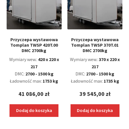
Przyczepa wystawowa
Przyczepa wystawowa
Tomplan TWSP 420T.00
Tomplan TWSP 370T.01
DMC 2700kg
DMC 2700kg
Wymiary wew.:
420 x 220 x
Wymiary wew.:
370 x 220 x
217
217
DMC:
2700 - 1500 kg
DMC:
2700 - 1500 kg
Ładowność max:
1753 kg
Ładowność max:
1735 kg
41 086,00
zł
39 545,00
zł
Dodaj do koszyka
Dodaj do koszyka