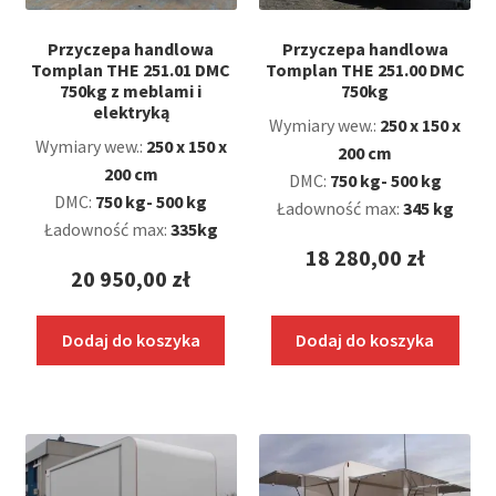
Przyczepa handlowa
Przyczepa handlowa
Tomplan THE 251.01 DMC
Tomplan THE 251.00 DMC
750kg z meblami i
750kg
elektryką
Wymiary wew.:
250 x 150 x
Wymiary wew.:
250 x 150 x
200 cm
200 cm
DMC:
750 kg- 500 kg
DMC:
750 kg- 500 kg
Ładowność max:
345 kg
Ładowność max:
335kg
18 280,00
zł
20 950,00
zł
Dodaj do koszyka
Dodaj do koszyka