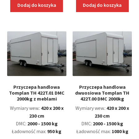
Dodaj do koszyka
Dodaj do koszyka
Przyczepa handlowa
Przyczepa handlowa
Tomplan TH 422T.01 DMC
dwuosiowa Tomplan TH
2000kg z meblami
422T.00 DMC 2000kg
Wymiary wew.:
420 x 200 x
Wymiary wew.:
420 x 200 x
230 cm
230 cm
DMC:
2000 - 1500 kg
DMC:
2000 - 1500 kg
Ładowność max:
950 kg
Ładowność max:
1080 kg