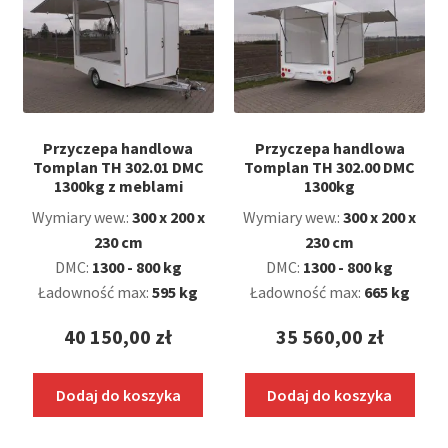
Przyczepa handlowa
Przyczepa handlowa
Tomplan TH 302.01 DMC
Tomplan TH 302.00 DMC
1300kg z meblami
1300kg
Wymiary wew.:
300 x 200 x
Wymiary wew.:
300 x 200 x
230 cm
230 cm
DMC:
1300 - 800 kg
DMC:
1300 - 800 kg
Ładowność max:
595 kg
Ładowność max:
665 kg
40 150,00
zł
35 560,00
zł
Dodaj do koszyka
Dodaj do koszyka