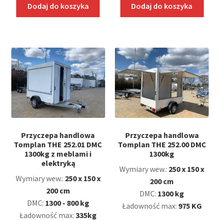
Dodaj do koszyka
Dodaj do koszyka
Przyczepa handlowa
Przyczepa handlowa
Tomplan THE 252.01 DMC
Tomplan THE 252.00 DMC
1300kg z meblami i
1300kg
elektryką
Wymiary wew.:
250 x 150 x
Wymiary wew.:
250 x 150 x
200 cm
200 cm
DMC:
1300 kg
DMC:
1300 - 800 kg
Ładowność max:
975 KG
Ładowność max:
335kg