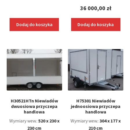
36 000,00
zł
Dodaj do koszyka
Dodaj do koszyka
H30521HTn Niewiadów
H75301 Niewiadów
dwuosiowa przyczepa
jednoosiowa przyczepa
handlowa
handlowa
Wymiary wew.:
520 x 230 x
Wymiary wew.:
304 x 177 x
230 cm
210 cm