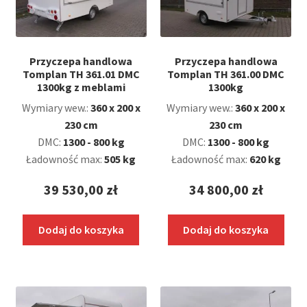
Przyczepa handlowa
Przyczepa handlowa
Tomplan TH 361.01 DMC
Tomplan TH 361.00 DMC
1300kg z meblami
1300kg
Wymiary wew.:
360 x 200 x
Wymiary wew.:
360 x 200 x
230 cm
230 cm
DMC:
1300 - 800 kg
DMC:
1300 - 800 kg
Ładowność max:
505 kg
Ładowność max:
620 kg
39 530,00
zł
34 800,00
zł
Dodaj do koszyka
Dodaj do koszyka