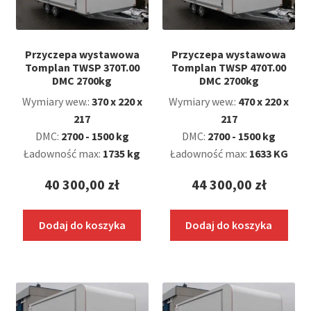
Przyczepa wystawowa
Przyczepa wystawowa
Tomplan TWSP 370T.00
Tomplan TWSP 470T.00
DMC 2700kg
DMC 2700kg
Wymiary wew.:
370 x 220 x
Wymiary wew.:
470 x 220 x
217
217
DMC:
2700 - 1500 kg
DMC:
2700 - 1500 kg
Ładowność max:
1735 kg
Ładowność max:
1633 KG
40 300,00
zł
44 300,00
zł
Dodaj do koszyka
Dodaj do koszyka