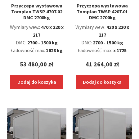
Przyczepa wystawowa
Przyczepa wystawowa
Tomplan TWSP 470T.02
Tomplan TWSP 420T.01
DMC 2700kg
DMC 2700kg
Wymiary wew.:
470 x 220 x
Wymiary wew.:
420 x 220 x
217
217
DMC:
2700 - 1500 kg
DMC:
2700 - 1500 kg
Ładowność max:
1628 kg
Ładowność max:
x 1725
53 480,00
zł
41 264,00
zł
Dodaj do koszyka
Dodaj do koszyka