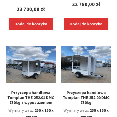
22 780,00
zł
23 700,00
zł
Dodaj do koszyka
Dodaj do koszyka
Przyczepa handlowa
Przyczepa handlowa
Tomplan THE 252.01 DMC
Tomplan THE 252.00 DMC
750kg z wyposażeniem
750kg
Wymiary wew.:
250 x 150 x
Wymiary wew.:
250 x 150 x
200 cm
200 cm