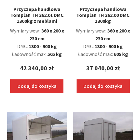
Przyczepa handlowa
Przyczepa handlowa
Tomplan TH 362.01 DMC
Tomplan TH 362.00 DMC
1300kg z meblami
1300kg
Wymiary wew.:
360 x 200 x
Wymiary wew.:
360 x 200 x
230 cm
230 cm
DMC:
1300 - 900 kg
DMC:
1300 - 900 kg
Ładowność max:
505 kg
Ładowność max:
605 kg
42 340,00
zł
37 040,00
zł
Dodaj do koszyka
Dodaj do koszyka