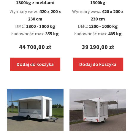
1300kg z meblami
1300kg
Wymiary wew.:
420 x 200 x
Wymiary wew.:
420 x 200 x
230 cm
230 cm
DMC:
1300 - 1000 kg
DMC:
1300 - 1000 kg
Ładowność max:
355 kg
Ładowność max:
485 kg
44 700,00
zł
39 290,00
zł
Dodaj do koszyka
Dodaj do koszyka