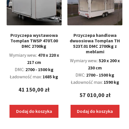
Przyczepa wystawowa
Przyczepa handlowa
Tomplan TWSP 470T.00
dwuosiowa Tomplan TH
DMC 2700kg
523T.01 DMC 2700kg z
meblami
Wymiary wew.:
470 x 220 x
Wymiary wew.:
520 x 200 x
217 cm
230 cm
DMC:
2700 - 1500 kg
DMC:
2700 - 1500 kg
Ładowność max:
1685 kg
Ładowność max:
1590 kg
41 150,00
zł
57 010,00
zł
Dodaj do koszyka
Dodaj do koszyka