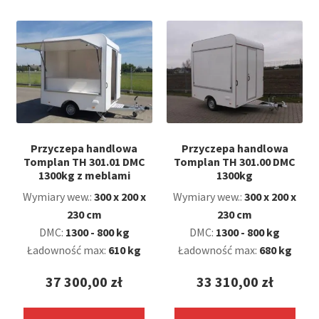
Przyczepa handlowa
Przyczepa handlowa
Tomplan TH 301.01 DMC
Tomplan TH 301.00 DMC
1300kg z meblami
1300kg
Wymiary wew.:
300 x 200 x
Wymiary wew.:
300 x 200 x
230 cm
230 cm
DMC:
1300 - 800 kg
DMC:
1300 - 800 kg
Ładowność max:
610 kg
Ładowność max:
680 kg
37 300,00
zł
33 310,00
zł