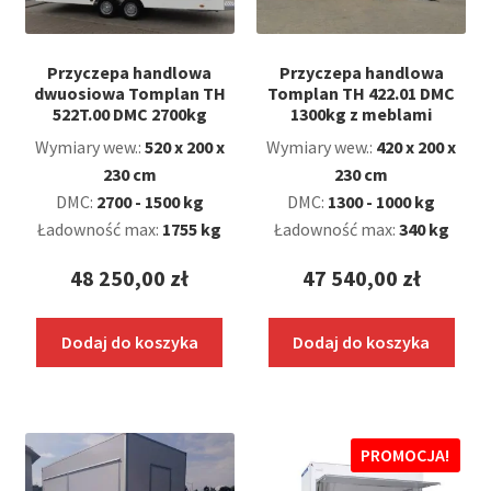
Przyczepa handlowa
Przyczepa handlowa
dwuosiowa Tomplan TH
Tomplan TH 422.01 DMC
522T.00 DMC 2700kg
1300kg z meblami
Wymiary wew.:
520 x 200 x
Wymiary wew.:
420 x 200 x
230 cm
230 cm
DMC:
2700 - 1500 kg
DMC:
1300 - 1000 kg
Ładowność max:
1755 kg
Ładowność max:
340 kg
48 250,00
zł
47 540,00
zł
Dodaj do koszyka
Dodaj do koszyka
PROMOCJA!