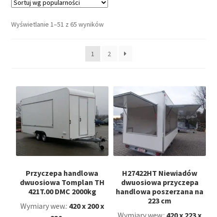
potom
Nowości
Posortowane
Wyświetlanie 1–51 z 65 wyników
według
Promocje
popularności
1
2
Kontakt
Przyczepa handlowa
H27422HT Niewiadów
dwuosiowa Tomplan TH
dwuosiowa przyczepa
421T.00 DMC 2000kg
handlowa poszerzana na
223 cm
Wymiary wew.:
420 x 200 x
Wymiary wew.:
420 x 223 x