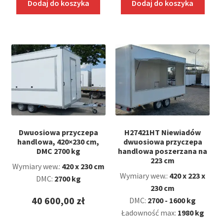
wynosiła:
Dodaj do koszyka
Dodaj do koszyka
cena
36
wynosi:
900,00 zł.
35
100,00 zł.
Dwuosiowa przyczepa
H27421HT Niewiadów
handlowa, 420×230 cm,
dwuosiowa przyczepa
DMC 2700 kg
handlowa poszerzana na
223 cm
Wymiary wew.:
420 x 230 cm
Wymiary wew.:
420 x 223 x
DMC:
2700 kg
230 cm
40 600,00
zł
DMC:
2700 - 1600 kg
Ładowność max:
1980 kg