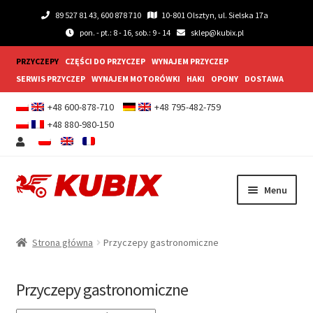
89 527 81 43, 600 878 710
10-801 Olsztyn, ul. Sielska 17a
pon. - pt.: 8 - 16, sob.: 9 - 14
sklep@kubix.pl
PRZYCZEPY
CZĘŚCI DO PRZYCZEP
WYNAJEM PRZYCZEP
SERWIS PRZYCZEP
WYNAJEM MOTORÓWKI
HAKI
OPONY
DOSTAWA
+48 600-878-710
+48 795-482-759
+48 880-980-150
Przejdź
Przejdź
Menu
do
do
nawigacji
treści
Rozwiń
Przyczepy samochodowe
menu
Strona główna
Przyczepy gastronomiczne
potom
Rozwiń
Przyczepy gastronomiczne
menu
Przyczepy gastronomiczne
potom
Rozwiń
Wyposażenie dodatkowe
menu