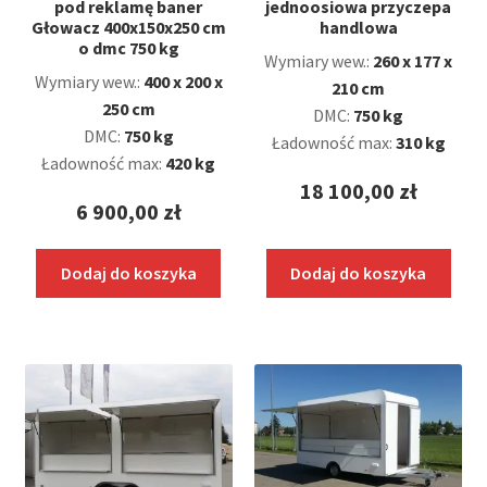
pod reklamę baner
jednoosiowa przyczepa
Głowacz 400x150x250 cm
handlowa
o dmc 750 kg
Wymiary wew.:
260 x 177 x
Wymiary wew.:
400 x 200 x
210 cm
250 cm
DMC:
750 kg
DMC:
750 kg
Ładowność max:
310 kg
Ładowność max:
420 kg
18 100,00
zł
6 900,00
zł
Dodaj do koszyka
Dodaj do koszyka