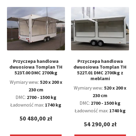
Przyczepa handlowa
Przyczepa handlowa
dwuosiowa Tomplan TH
dwuosiowa Tomplan TH
523T.00 DMC 2700kg
522T.01 DMC 2700kg z
meblami
Wymiary wew.:
520 x 200 x
Wymiary wew.:
520 x 200 x
230 cm
230 cm
DMC:
2700 - 1500 kg
DMC:
2700 - 1500 kg
Ładowność max:
1740 kg
Ładowność max:
1740 kg
50 480,00
zł
54 290,00
zł