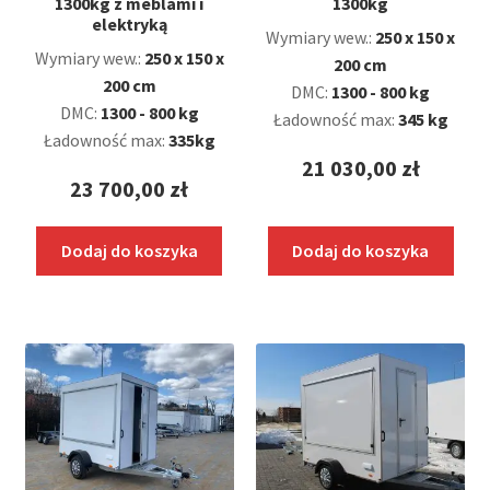
1300kg z meblami i
1300kg
elektryką
Wymiary wew.:
250 x 150 x
Wymiary wew.:
250 x 150 x
200 cm
200 cm
DMC:
1300 - 800 kg
DMC:
1300 - 800 kg
Ładowność max:
345 kg
Ładowność max:
335kg
21 030,00
zł
23 700,00
zł
Dodaj do koszyka
Dodaj do koszyka