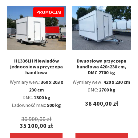
39
599,00 zł.
PROMOCJA!
H13361H Niewiadów
Dwuosiowa przyczepa
jednoosiowa przyczepa
handlowa 420×230 cm,
handlowa
DMC 2700 kg
Wymiary wew.:
360 x 203 x
Wymiary wew.:
420 x 230 cm
230 cm
DMC:
2700 kg
DMC:
1300 kg
38 400,00
zł
Ładowność max:
500 kg
Pierwotna
36 900,00
zł
35 100,00
zł
cena
Aktualna