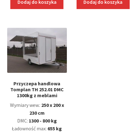
Dodaj do koszyka
Dodaj do koszyka
Przyczepa handlowa
Tomplan TH 252.01 DMC
1300kg z meblami
Wymiary wew.:
250 x 200 x
230 cm
DMC:
1300 - 800 kg
Ładowność max:
655 kg