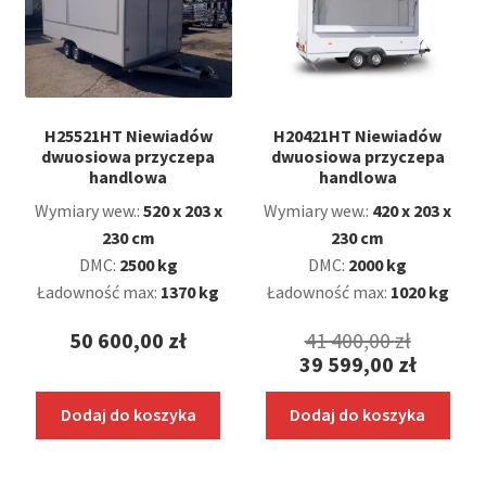
H25521HT Niewiadów
H20421HT Niewiadów
dwuosiowa przyczepa
dwuosiowa przyczepa
handlowa
handlowa
Wymiary wew.:
520 x 203 x
Wymiary wew.:
420 x 203 x
230 cm
230 cm
DMC:
2500 kg
DMC:
2000 kg
Ładowność max:
1370 kg
Ładowność max:
1020 kg
Pierwo
50 600,00
zł
41 400,00
zł
39 599,00
zł
cena
Aktualna
wynosił
Dodaj do koszyka
Dodaj do koszyka
cena
41
wynosi:
400,00 z