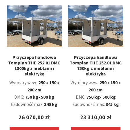
Przyczepa handlowa
Przyczepa handlowa
Tomplan THE 252.01 DMC
Tomplan THE 252.01 DMC
1300kg z meblami i
750kg z meblami i
elektryką
elektryką
Wymiary wew.:
250 x 150 x
Wymiary wew.:
250 x 150 x
200 cm
200 cm
DMC:
750 kg- 500 kg
DMC:
750 kg- 500 kg
Ładowność max:
345 kg
Ładowność max:
345 kg
26 070,00
zł
23 310,00
zł