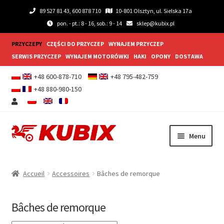
89 527 81 43, 600 878 710
10-801 Olsztyn, ul. Sielska 17a
pon. - pt.: 8 - 16, sob.: 9 - 14
sklep@kubix.pl
PRZYCZEPY
CZĘŚCI DO PRZYCZEP
WYNAJEM PRZYCZEP
SERWIS PRZYCZEP
WYNAJEM MOTORÓWKI
HAKI
OPONY
DOSTAWA
+48 600-878-710
+48 795-482-759
+48 880-980-150
Aller
Aller
Menu
à
au
la
contenu
Ouvrir
BANDES ANNONCES
navigation
le
Accueil
Accessoires
Bâches de remorque
menu
Ouvrir
Remorques traiteur
enfant
le
Bâches de remorque
menu
Ouvrir
Accessoires
enfant
le