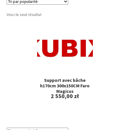
menu
Nasze nowe produkty
enfant
Voici le seul résultat
Nasze aktualne promocje
Kontakt
Support avec bâche
h170cm 300x150CM Faro
Magicus
2 550,00
zł