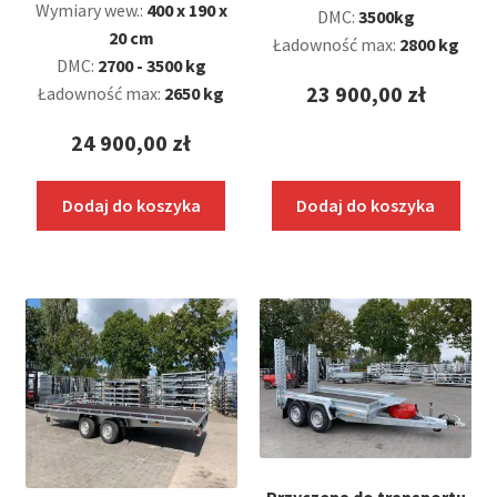
Wymiary wew.:
400 x 190 x
DMC:
3500kg
20 cm
Ładowność max:
2800 kg
DMC:
2700 - 3500 kg
23 900,00
zł
Ładowność max:
2650 kg
24 900,00
zł
Dodaj do koszyka
Dodaj do koszyka
Przyczepa do transportu