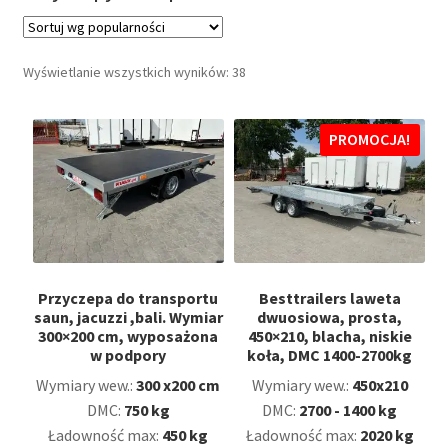
Ciężarowe od 750 kg
Posortowane
Wyświetlanie wszystkich wyników: 38
Podłodziowe i transportu skuterów wodnych
według
popularności
Motocyklowe i transportu quadów
PROMOCJA!
Lawety, do przewozu pojazdów
Do transportu sprzętu budowlanego
Kontenery, furgony
Przyczepa do transportu
Besttrailers laweta
saun, jacuzzi ,bali. Wymiar
dwuosiowa, prosta,
300×200 cm, wyposażona
450×210, blacha, niskie
Do przewozu zwierząt
w podpory
koła, DMC 1400-2700kg
Wymiary wew.:
300 x200 cm
Wymiary wew.:
450x210
Specjalistyczne
DMC:
750 kg
DMC:
2700 - 1400 kg
Ładowność max:
450 kg
Ładowność max:
2020 kg