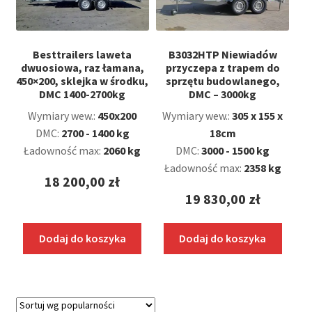
Besttrailers laweta
B3032HTP Niewiadów
dwuosiowa, raz łamana,
przyczepa z trapem do
450×200, sklejka w środku,
sprzętu budowlanego,
DMC 1400-2700kg
DMC – 3000kg
Wymiary wew.:
450x200
Wymiary wew.:
305 x 155 x
DMC:
2700 - 1400 kg
18cm
Ładowność max:
2060 kg
DMC:
3000 - 1500 kg
Ładowność max:
2358 kg
18 200,00
zł
19 830,00
zł
Dodaj do koszyka
Dodaj do koszyka