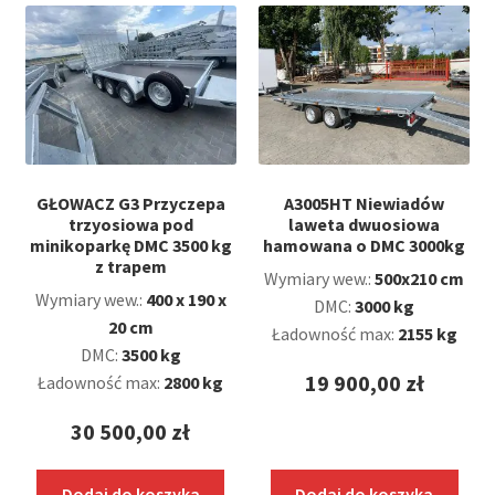
GŁOWACZ G3 Przyczepa
A3005HT Niewiadów
trzyosiowa pod
laweta dwuosiowa
minikoparkę DMC 3500 kg
hamowana o DMC 3000kg
z trapem
Wymiary wew.:
500x210 cm
Wymiary wew.:
400 x 190 x
DMC:
3000 kg
20 cm
Ładowność max:
2155 kg
DMC:
3500 kg
19 900,00
zł
Ładowność max:
2800 kg
30 500,00
zł
Dodaj do koszyka
Dodaj do koszyka