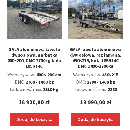
GALA aluminiowa laweta
GALA laweta aluminiowa
dwuosiowa, garbatka
dwuosiowa, raz łamana,
400×200, DMC 2700kg koła
450×215, koła 185R14C
185R14C
DMC 1400-2700kg
Wymiary wew.:
400 x 200 cm
Wymiary wew.:
450x215
DMC:
2700 - 1400 kg
DMC:
2700 - 1400 kg
Ładowność max:
2310 kg
Ładowność max:
2280
18 900,00
zł
19 990,00
zł
Dodaj do koszyka
Dodaj do koszyka