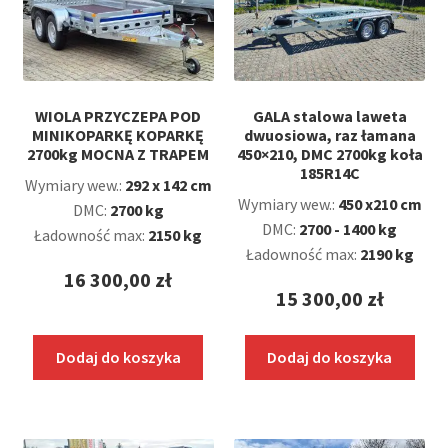
WIOLA PRZYCZEPA POD
GALA stalowa laweta
MINIKOPARKĘ KOPARKĘ
dwuosiowa, raz łamana
2700kg MOCNA Z TRAPEM
450×210, DMC 2700kg koła
185R14C
Wymiary wew.:
292 x 142 cm
Wymiary wew.:
450 x210 cm
DMC:
2700 kg
DMC:
2700 - 1400 kg
Ładowność max:
2150 kg
Ładowność max:
2190 kg
16 300,00
zł
15 300,00
zł
Dodaj do koszyka
Dodaj do koszyka