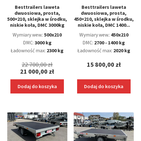
Besttrailers laweta
Besttrailers laweta
dwuosiowa, prosta,
dwuosiowa, prosta,
500×210, sklejka w środku,
450×210, sklejka w środku,
niskie koła, DMC 3000kg
niskie koła, DMC 1400...
Wymiary wew.:
500x210
Wymiary wew.:
450x210
DMC:
3000 kg
DMC:
2700 - 1400 kg
Ładowność max:
2300 kg
Ładowność max:
2020 kg
Pierwotna
22 700,00
zł
15 800,00
zł
21 000,00
zł
cena
Aktualna
wynosiła:
Dodaj do koszyka
Dodaj do koszyka
cena
22
wynosi:
700,00 zł.
21
000,00 zł.