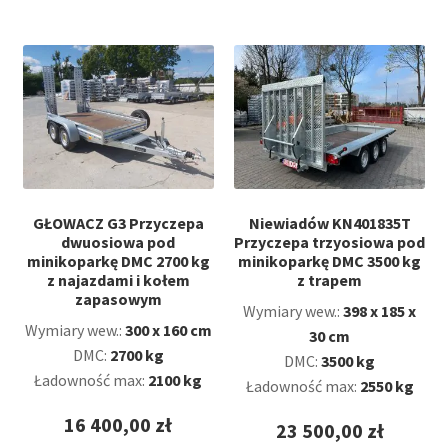
GŁOWACZ G3 Przyczepa
Niewiadów KN401835T
dwuosiowa pod
Przyczepa trzyosiowa pod
minikoparkę DMC 2700 kg
minikoparkę DMC 3500 kg
z najazdami i kołem
z trapem
zapasowym
Wymiary wew.:
398 x 185 x
Wymiary wew.:
300 x 160 cm
30 cm
DMC:
2700 kg
DMC:
3500 kg
Ładowność max:
2100 kg
Ładowność max:
2550 kg
16 400,00
zł
23 500,00
zł