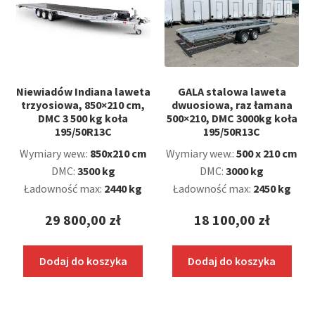
Niewiadów Indiana laweta
GALA stalowa laweta
trzyosiowa, 850×210 cm,
dwuosiowa, raz łamana
DMC 3 500 kg koła
500×210, DMC 3000kg koła
195/50R13C
195/50R13C
Wymiary wew.:
850x210 cm
Wymiary wew.:
500 x 210 cm
DMC:
3500 kg
DMC:
3000 kg
Ładowność max:
2440 kg
Ładowność max:
2450 kg
29 800,00
zł
18 100,00
zł
Dodaj do koszyka
Dodaj do koszyka