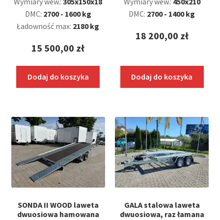
Wymiary wew.:
305x150x18
Wymiary wew.:
450x210
DMC:
2700 - 1600 kg
DMC:
2700 - 1400 kg
Kontakt
Ładowność max:
2180 kg
18 200,00
zł
15 500,00
zł
Dodaj do koszyka
Dodaj do koszyka
SONDA II WOOD laweta
GALA stalowa laweta
dwuosiowa hamowana
dwuosiowa, raz łamana