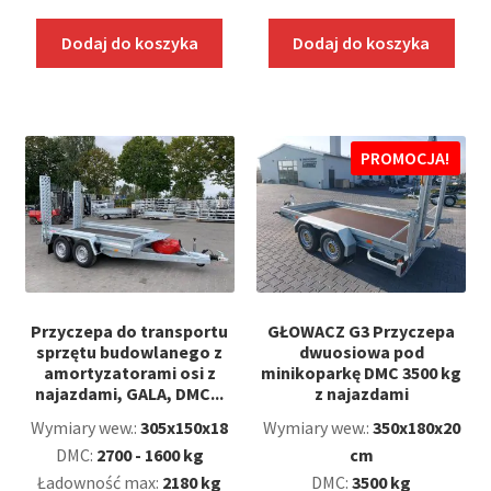
Dodaj do koszyka
Dodaj do koszyka
PROMOCJA!
Przyczepa do transportu
GŁOWACZ G3 Przyczepa
sprzętu budowlanego z
dwuosiowa pod
amortyzatorami osi z
minikoparkę DMC 3500 kg
najazdami, GALA, DMC...
z najazdami
Wymiary wew.:
305x150x18
Wymiary wew.:
350x180x20
DMC:
2700 - 1600 kg
cm
Ładowność max:
2180 kg
DMC:
3500 kg