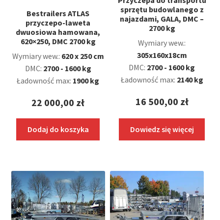
sprzętu budowlanego z
Bestrailers ATLAS
najazdami, GALA, DMC –
przyczepo-laweta
2700 kg
dwuosiowa hamowana,
620×250, DMC 2700 kg
Wymiary wew.:
305x160x18cm
Wymiary wew.:
620 x 250 cm
DMC:
2700 - 1600 kg
DMC:
2700 - 1600 kg
Ładowność max:
2140 kg
Ładowność max:
1900 kg
16 500,00
zł
22 000,00
zł
Dodaj do koszyka
Dowiedz się więcej