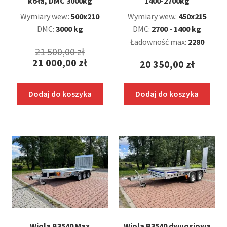
koła, DMC 3000kg
1400-2700kg
Wymiary wew.:
500x210
Wymiary wew.:
450x215
DMC:
3000 kg
DMC:
2700 - 1400 kg
Ładowność max:
2280
Pierwotna
21 500,00
zł
21 000,00
zł
20 350,00
zł
cena
Aktualna
wynosiła:
cena
Dodaj do koszyka
Dodaj do koszyka
21
wynosi:
500,00 zł.
21
000,00 zł.
Wiola B3540 Max
Wiola B3540 dwuosiowa