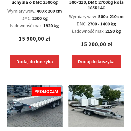
uchylna o DMC 2500kg
500×210, DMC 2700kg koła
185R14C
Wymiary wew.:
400 x 200 cm
Wymiary wew.:
500 x 210 cm
DMC:
2500 kg
DMC:
2700 - 1400 kg
Ładowność max:
1920 kg
Ładowność max:
2150 kg
15 900,00
zł
15 200,00
zł
Dodaj do koszyka
Dodaj do koszyka
PROMOCJA!