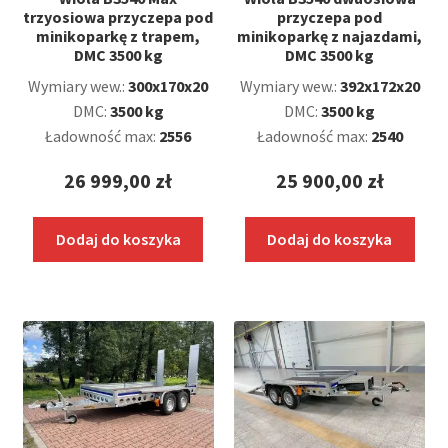
trzyosiowa przyczepa pod
przyczepa pod
minikoparkę z trapem,
minikoparkę z najazdami,
DMC 3500 kg
DMC 3500 kg
Wymiary wew.:
300x170x20
Wymiary wew.:
392x172x20
DMC:
3500 kg
DMC:
3500 kg
Ładowność max:
2556
Ładowność max:
2540
26 999,00
zł
25 900,00
zł
Dodaj do koszyka
Dodaj do koszyka