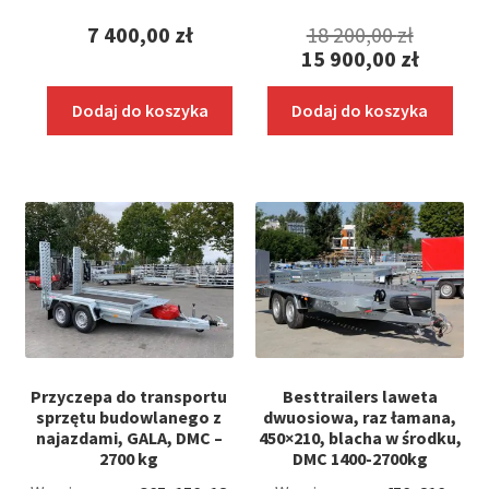
Wywrotki, z kiprem
Pierwo
7 400,00
zł
18 200,00
zł
15 900,00
zł
Przyczepy Niewiadów
cena
Aktualna
wynosił
Dodaj do koszyka
Dodaj do koszyka
cena
Przyczepy Neptun
18
wynosi:
200,00 z
Przyczepy kempingowe
15
900,00 zł.
Przyczepy niskopodwoziowe
Rozwiń
Przyczepy gastronomiczne
menu
potom
Rozwiń
Wyposażenie dodatkowe
menu
Przyczepa do transportu
Besttrailers laweta
potom
Nowości
sprzętu budowlanego z
dwuosiowa, raz łamana,
najazdami, GALA, DMC –
450×210, blacha w środku,
2700 kg
DMC 1400-2700kg
Promocje