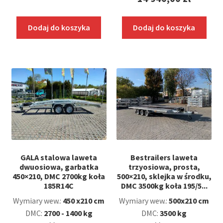
Dodaj do koszyka
Dodaj do koszyka
GALA stalowa laweta
Bestrailers laweta
dwuosiowa, garbatka
trzyosiowa, prosta,
450×210, DMC 2700kg koła
500×210, sklejka w środku,
185R14C
DMC 3500kg koła 195/5...
Wymiary wew.:
450 x210 cm
Wymiary wew.:
500x210 cm
DMC:
2700 - 1400 kg
DMC:
3500 kg