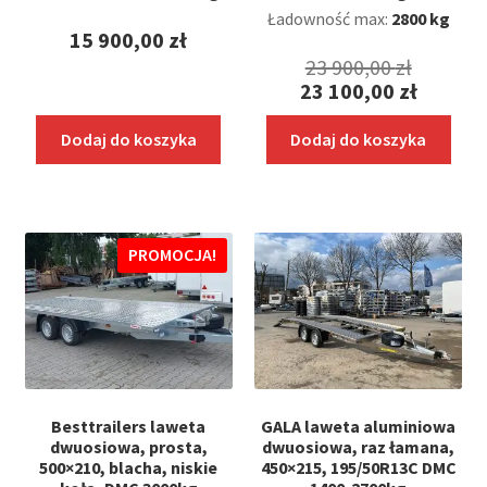
Ładowność max:
2800 kg
15 900,00
zł
Pierwo
23 900,00
zł
23 100,00
zł
cena
Aktualna
wynosił
Dodaj do koszyka
Dodaj do koszyka
cena
23
wynosi:
900,00 z
23
100,00 zł.
PROMOCJA!
Besttrailers laweta
GALA laweta aluminiowa
dwuosiowa, prosta,
dwuosiowa, raz łamana,
500×210, blacha, niskie
450×215, 195/50R13C DMC