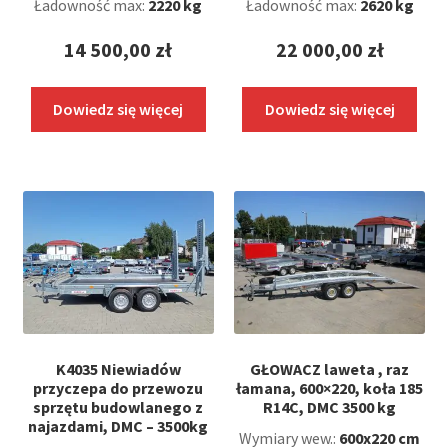
Ładowność max:
2220 kg
Ładowność max:
2620 kg
14 500,00
zł
22 000,00
zł
Dowiedz się więcej
Dowiedz się więcej
K4035 Niewiadów
GŁOWACZ laweta , raz
przyczepa do przewozu
łamana, 600×220, koła 185
sprzętu budowlanego z
R14C, DMC 3500 kg
najazdami, DMC – 3500kg
Wymiary wew.:
600x220 cm