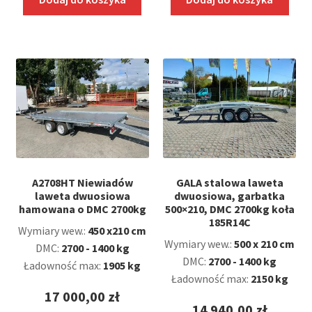
A2708HT Niewiadów
GALA stalowa laweta
laweta dwuosiowa
dwuosiowa, garbatka
hamowana o DMC 2700kg
500×210, DMC 2700kg koła
185R14C
Wymiary wew.:
450 x210 cm
Wymiary wew.:
500 x 210 cm
DMC:
2700 - 1400 kg
DMC:
2700 - 1400 kg
Ładowność max:
1905 kg
Ładowność max:
2150 kg
17 000,00
zł
14 940,00
zł