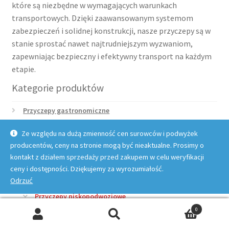
które są niezbędne w wymagających warunkach
transportowych. Dzięki zaawansowanym systemom
zabezpieczeń i solidnej konstrukcji, nasze przyczepy są w
stanie sprostać nawet najtrudniejszym wyzwaniom,
zapewniając bezpieczny i efektywny transport na każdym
etapie.
Kategorie produktów
Przyczepy gastronomiczne
Samochód
Ze względu na dużą zmienność cen surowców i podwyżek
Przyczepy samochodowe
producentów, ceny na stronie mogą być nieaktualne. Prosimy o
Przyczepy trzyosiowe
kontakt z działem sprzedaży przed zakupem w celu weryfikacji
Przyczepy Neptun
ceny i dostępności. Dziękujemy za wyrozumiałość.
Odrzuć
Przyczepy Niewiadów
Przyczepy niskopodwoziowe
0
Przyczepy jednoosiowe lekkie do DMC 750 kg
Szukaj:
Szukaj
Przyczepy dwuosiowe do DMC 750 kg