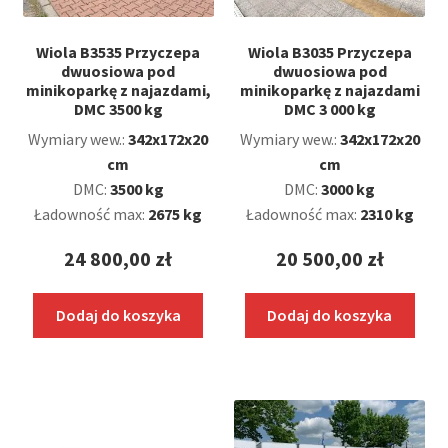
Wiola B3535 Przyczepa
Wiola B3035 Przyczepa
dwuosiowa pod
dwuosiowa pod
minikoparkę z najazdami,
minikoparkę z najazdami
DMC 3500 kg
DMC 3 000 kg
Wymiary wew.:
342x172x20
Wymiary wew.:
342x172x20
cm
cm
DMC:
3500 kg
DMC:
3000 kg
Ładowność max:
2675 kg
Ładowność max:
2310 kg
24 800,00
zł
20 500,00
zł
Dodaj do koszyka
Dodaj do koszyka