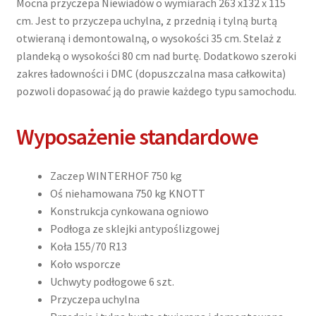
stelażem
Mocna przyczepa Niewiadów o wymiarach 263 x132 x 115
i
cm. Jest to przyczepa uchylna, z przednią i tylną burtą
plandeką
otwieraną i demontowalną, o wysokości 35 cm. Stelaż z
120
plandeką o wysokości 80 cm nad burtę. Dodatkowo szeroki
cm
zakres ładowności i DMC (dopuszczalna masa całkowita)
od
pozwoli dopasować ją do prawie każdego typu samochodu.
burty
Wyposażenie standardowe
Zaczep WINTERHOF 750 kg
Oś niehamowana 750 kg KNOTT
Konstrukcja cynkowana ogniowo
Podłoga ze sklejki antypoślizgowej
Koła 155/70 R13
Koło wsporcze
Uchwyty podłogowe 6 szt.
Przyczepa uchylna