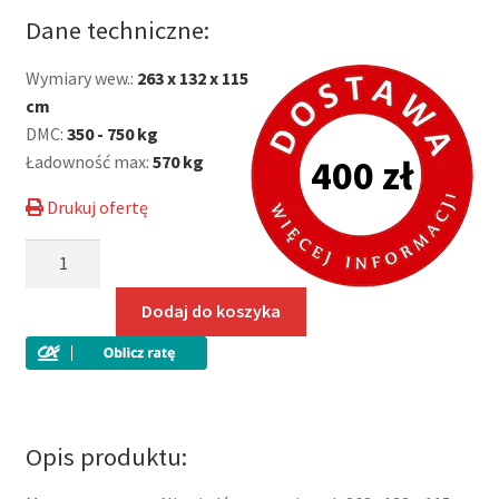
cena
cena
Dane techniczne:
wynosiła:
wynosi:
Wymiary wew.:
263 x 132 x 115
5
5
cm
450,00 zł.
350,00 zł.
DMC:
350 - 750 kg
Ładowność max:
570 kg
400 zł
Drukuj ofertę
ilość
BEG7527U
Niewiadów
Dodaj do koszyka
przyczepa
jednoosiowa
o
DMC
750kg
Opis produktu:
ze