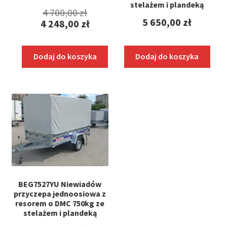
stelażem i plandeką
Pierwotna
4 700,00
zł
5 650,00
zł
4 248,00
zł
cena
Aktualna
wynosiła:
cena
Dodaj do koszyka
Dodaj do koszyka
4
wynosi:
700,00 zł.
4
248,00 zł.
BEG7527YU Niewiadów
przyczepa jednoosiowa z
resorem o DMC 750kg ze
stelażem i plandeką