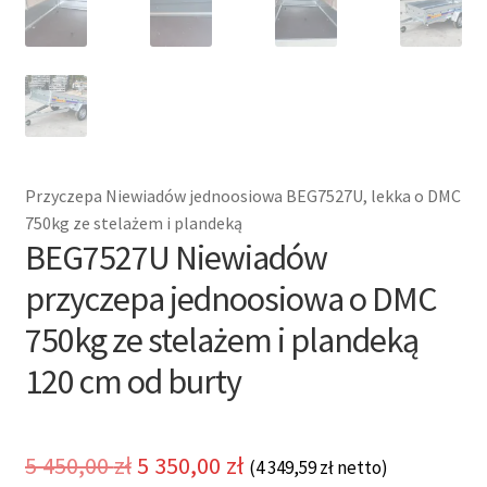
Przyczepa Niewiadów jednoosiowa BEG7527U, lekka o DMC
750kg ze stelażem i plandeką
BEG7527U Niewiadów
przyczepa jednoosiowa o DMC
750kg ze stelażem i plandeką
120 cm od burty
Pierwotna
Aktualna
5 450,00
zł
5 350,00
zł
(
4 349,59
zł
netto)