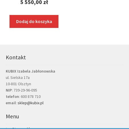
5 550,00
zł
Dodaj do koszyka
Kontakt
KUBIX Izabela Jabłonowska
ul. Sielska 17a
10-801 Olsztyn
NIP
: 739-29-96-095
telefon
:
600 878 710
email
:
sklep@kubix.pl
Menu
Strona główna