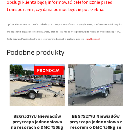
obsługi klienta będą informować telefonicznie przed
transportem , czy dana pomoc będzie potrzebna.
Opisy umieszczone na stronie pochodzą ze stron producentów oraz dystrybutorów, pomimo staranności przy ich
umieszczaniu mogą zawierać błędy. Opisy oraz zdjęcia nie są więc podstawą do roszczeń wobec naszej firmy.
Jeśli zauważą Państwo błąd w opisie prosimy o kontakt e-mailowy na adres
team@kubix.pl
Podobne produkty
PROMOCJA!
BEG7527YU Niewiadów
BEG7527YU Niewiadów
przyczepa jednoosiowa
przyczepa jednoosiowa z
na resorach o DMC 750kg
resorem o DMC 750kg ze