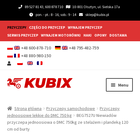
89 527 81 43, 600 878 710
10-801 Olsztyn, ul. Sielska 17a
pon. - pt.: 8 - 16, sob.: 9 - 14
sklep@kubix.pl
PRZYCZEPY
CZĘŚCI DO PRZYCZEP
WYNAJEM PRZYCZEP
SERWIS PRZYCZEP
WYNAJEM MOTORÓWKI
HAKI
OPONY
DOSTAWA
+48 600-878-710
+48 795-482-759
+48 880-980-150
Przejdź
Przejdź
Menu
do
do
nawigacji
treści
Rozwiń
Przyczepy samochodowe
menu
Strona główna
Przyczepy samochodowe
Przyczepy
potom
Rozwiń
jednoosiowe lekkie do DMC 750 kg
BEG7527U Niewiadów
Przyczepy gastronomiczne
przyczepa jednoosiowa o DMC 750kg ze stelażem i plandeką 120
menu
cm od burty
potom
Rozwiń
Wyposażenie dodatkowe
menu