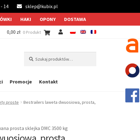
 - 14
sklep@kubix.pl
ÓWKI
HAKI
OPONY
DOSTAWA
0,00
zł
0 Produkt
Szukaj:
Szukaj
ci
Promocje
Kontakt
ty proste
Bestrailers laweta dwuosiowa, prosta,
ana prosta sklejka DMC 3500 kg
wuosiowa, prosta,