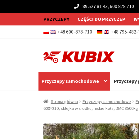
89 527 81 43, 600 878 710
PRZYCZEPY
CZĘŚCI DO PRZYCZEP
W
+48 600-878-710
+48 795-482-
Przejdź
Przejdź
do
do
nawigacji
treści
Przyczepy samochodowe
Przyczepy
Strona główna
Przyczepy samochodowe
P
600×210, sklejka w środku, niskie koła, DMC 3500kg