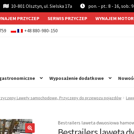
10-801 Olsztyn, ul. Sielska 17a
pon. - pt.: 8 - 16, sob.: 9
YNAJEM PRZYCZEP
SERWIS PRZYCZEP
WYNAJEM MOTOR
759
+48 880-980-150
 gastronomiczne
Wyposażenie dodatkowe
Nowoś
rzyczepy Lawety samochodowe, Przyczepy do przewozu pojazdów
Lawe
Bestrailers laweta dwuosiowa hamow
Bestrailers laweta d