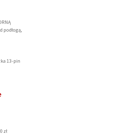
ORNĄ
d podłogą,
zka 13-pin
e
0 zł