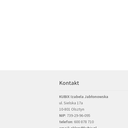
Kontakt
KUBIX Izabela Jabłonowska
ul. Sielska 17a
10-801 Olsztyn
NIP
: 739-29-96-095
telefon
:
600 878 710
email
:
sklep@kubix.pl