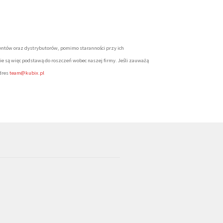
entów oraz dystrybutorów, pomimo staranności przy ich
ie są więc podstawą do roszczeń wobec naszej firmy. Jeśli zauważą
dres
team@kubix.pl