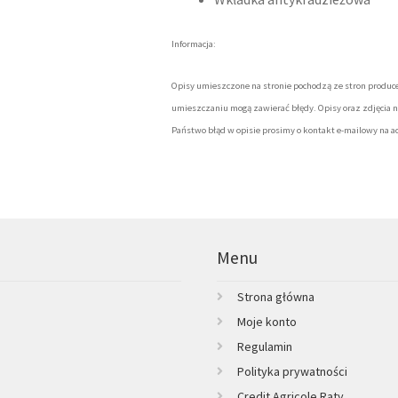
Informacja:
Opisy umieszczone na stronie pochodzą ze stron produc
umieszczaniu mogą zawierać błędy. Opisy oraz zdjęcia n
Państwo błąd w opisie prosimy o kontakt e-mailowy na a
Menu
Strona główna
Moje konto
Regulamin
Polityka prywatności
Credit Agricole Raty