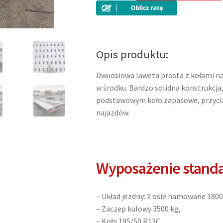
laweta
dwuosiowa,
prosta,
600×210,
Opis produktu:
sklejka
w
Dwuosiowa laweta prosta z kołami n
środku,
w środku. Bardzo solidna konstrukcja
niskie
podstawowym koło zapasowe, przycią
koła,
najazdów.
DMC
3500kg
Wyposażenie stand
– Układ jezdny: 2 osie hamowane 18
– Zaczep kulowy 3500 kg,
– Koła 195/50 R13C,