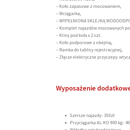
– Koło zapasowe z mocowaniem,
– Wciągarka,
– WYPEŁNIONA SKLEJKĄ WODOODP
– Komplet najazdów mocowanych po
– Kliny pod koła x 2 szt.
– Koło podporowe z obejmą,
– Ramka do tablicy rejestracyjnej,
– Złącze elektryczne przyczepy: wtyc
Wyposażenie dodatkow
Szersze najazdy- 350zł
Przyciągarka AL-KO 900 kg- 40
Wkładka antykradzieżowa