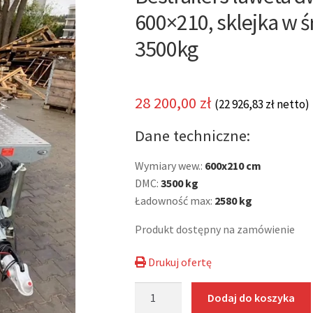
🔍
600×210, sklejka w ś
3500kg
28 200,00
zł
(
22 926,83
zł
netto)
Dane techniczne:
Wymiary wew.:
600x210 cm
DMC:
3500 kg
Ładowność max:
2580 kg
Produkt dostępny na zamówienie
Drukuj ofertę
ilość
Dodaj do koszyka
Bestrailers