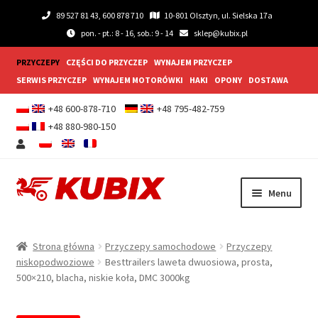
89 527 81 43, 600 878 710
10-801 Olsztyn, ul. Sielska 17a
pon. - pt.: 8 - 16, sob.: 9 - 14
sklep@kubix.pl
PRZYCZEPY
CZĘŚCI DO PRZYCZEP
WYNAJEM PRZYCZEP
SERWIS PRZYCZEP
WYNAJEM MOTORÓWKI
HAKI
OPONY
DOSTAWA
+48 600-878-710
+48 795-482-759
+48 880-980-150
Przejdź
Przejdź
Menu
do
do
nawigacji
treści
Rozwiń
Przyczepy samochodowe
menu
Strona główna
Przyczepy samochodowe
Przyczepy
potom
Rozwiń
niskopodwoziowe
Besttrailers laweta dwuosiowa, prosta,
Przyczepy gastronomiczne
500×210, blacha, niskie koła, DMC 3000kg
menu
potom
Rozwiń
Wyposażenie dodatkowe
menu