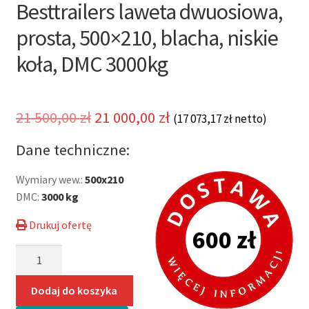
Besttrailers laweta dwuosiowa,
prosta, 500×210, blacha, niskie
koła, DMC 3000kg
Pierwotna
Aktualna
21 500,00
zł
21 000,00
zł
(
17 073,17
zł
netto)
cena
cena
Dane techniczne:
wynosiła:
wynosi:
Wymiary wew.:
500x210
21
21
DMC:
3000 kg
500,00 zł.
000,00 zł.
Drukuj ofertę
600 zł
ilość
Besttrailers
laweta
Dodaj do koszyka
dwuosiowa,