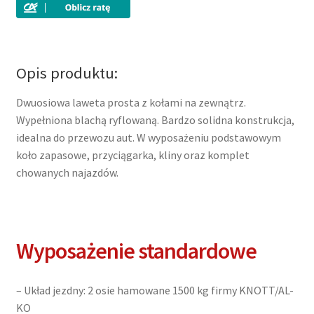
prosta,
500×210,
blacha,
niskie
Opis produktu:
koła,
DMC
Dwuosiowa laweta prosta z kołami na zewnątrz.
3000kg
Wypełniona blachą ryflowaną. Bardzo solidna konstrukcja,
idealna do przewozu aut. W wyposażeniu podstawowym
koło zapasowe, przyciągarka, kliny oraz komplet
chowanych najazdów.
Wyposażenie standardowe
– Układ jezdny: 2 osie hamowane 1500 kg firmy KNOTT/AL-
KO