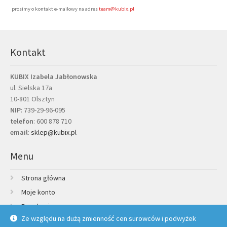
prosimy o kontakt e-mailowy na adres
team@kubix.pl
Kontakt
KUBIX Izabela Jabłonowska
ul. Sielska 17a
10-801 Olsztyn
NIP
: 739-29-96-095
telefon
:
600 878 710
email
:
sklep@kubix.pl
Menu
Strona główna
Moje konto
Regulamin
Ze względu na dużą zmienność cen surowców i podwyżek
Polityka prywatności