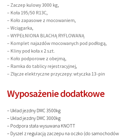
– Zaczep kulowy 3000 kg,
– Koła 195/50 R13C,
– Koło zapasowe z mocowaniem,
– Wciągarka,
– WYPEŁNIONA BLACHĄ RYFLOWANĄ
– Komplet najazdów mocowanych pod podłogą,
– Kliny pod koła x 2 szt.
– Koło podporowe z obejmą,
– Ramka do tablicy rejestracyjnej,
– Złącze elektryczne przyczepy: wtyczka 13-pin
Wyposażenie dodatkowe
– Układ jezdny DMC 3500kg
– Układ jezdny DMC 3000kg
– Podpora stała wysuwana KNOTT
– Dyszel z regulacją zaczepu na oczko (do samochodów