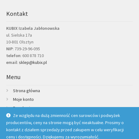
Kontakt
KUBIX Izabela Jabłonowska
ul. Sielska 17a
10-801 Olsztyn
NIP
: 739-29-96-095
telefon
:
600 878 710
email
:
sklep@kubix.pl
Menu
Strona główna
Moje konto
Regulamin
Ze względu na dużą zmienność cen surowców i podwyżek
Polityka prywatności
producentów, ceny na stronie mogą być nieaktualne. Prosimy o
Credit Agricole Raty
kontakt z działem sprzedaży przed zakupem w celu weryfikacji
Kontakt
ceny i dostępności. Dziękujemy za wyrozumiałość.