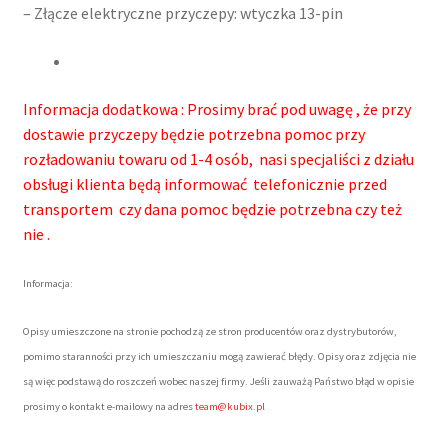
– Złącze elektryczne przyczepy: wtyczka 13-pin
Informacja dodatkowa : Prosimy brać pod uwagę , że przy
dostawie przyczepy będzie potrzebna pomoc przy
rozładowaniu towaru od 1-4 osób, nasi specjaliści z działu
obsługi klienta będą informować telefonicznie przed
transportem czy dana pomoc będzie potrzebna czy też
nie .
Informacja:
Opisy umieszczone na stronie pochodzą ze stron producentów oraz dystrybutorów,
pomimo staranności przy ich umieszczaniu mogą zawierać błędy. Opisy oraz zdjęcia nie
są więc podstawą do roszczeń wobec naszej firmy. Jeśli zauważą Państwo błąd w opisie
prosimy o kontakt e-mailowy na adres
team@kubix.pl