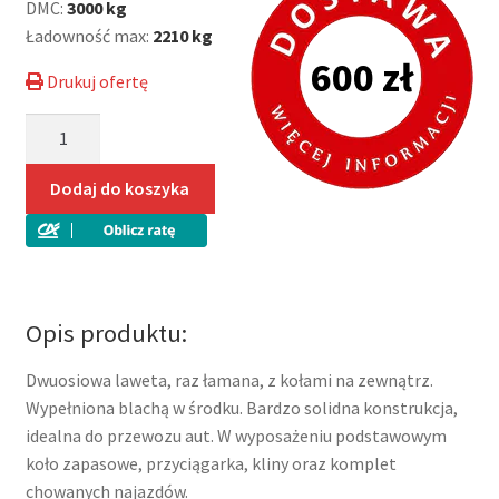
DMC:
3000 kg
Ładowność max:
2210 kg
600 zł
Drukuj ofertę
ilość
Besttrailers
laweta
Dodaj do koszyka
dwuosiowa,
raz
łamana,
600×210,
blacha
Opis produktu:
w
środku,
Dwuosiowa laweta, raz łamana, z kołami na zewnątrz.
DMC
Wypełniona blachą w środku. Bardzo solidna konstrukcja,
3000kg
idealna do przewozu aut. W wyposażeniu podstawowym
koła
koło zapasowe, przyciągarka, kliny oraz komplet
195/50R13C
chowanych najazdów.