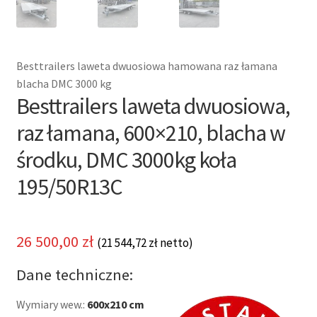
Besttrailers laweta dwuosiowa hamowana raz łamana
blacha DMC 3000 kg
Besttrailers laweta dwuosiowa,
raz łamana, 600×210, blacha w
środku, DMC 3000kg koła
195/50R13C
26 500,00
zł
(
21 544,72
zł
netto)
Dane techniczne:
Wymiary wew.:
600x210 cm