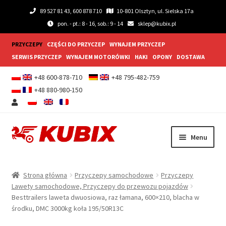
89 527 81 43, 600 878 710
10-801 Olsztyn, ul. Sielska 17a
pon. - pt.: 8 - 16, sob.: 9 - 14
sklep@kubix.pl
PRZYCZEPY
CZĘŚCI DO PRZYCZEP
WYNAJEM PRZYCZEP
SERWIS PRZYCZEP
WYNAJEM MOTORÓWKI
HAKI
OPONY
DOSTAWA
+48 600-878-710
+48 795-482-759
+48 880-980-150
Przejdź
Przejdź
Menu
do
do
nawigacji
treści
Rozwiń
Przyczepy samochodowe
menu
Strona główna
Przyczepy samochodowe
Przyczepy
potom
Rozwiń
Lawety samochodowe, Przyczepy do przewozu pojazdów
Przyczepy gastronomiczne
Besttrailers laweta dwuosiowa, raz łamana, 600×210, blacha w
menu
środku, DMC 3000kg koła 195/50R13C
potom
Rozwiń
Wyposażenie dodatkowe
menu