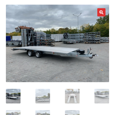
potom
Nowości
🔍
Promocje
Kontakt