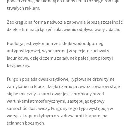
powierzchnię, doskonałą do nanoszenia różnego rodzaju
trwałych reklam.
Zaokrąglona forma nadwozia zapewnia lepszą szczelność
dzięki eliminacji łączeń i ułatwieniu odpływu wody z dachu.
Podłoga jest wykonana ze sklejki wodoodpornej,
antypoślizgowej, wyposażonej w specjalne uchwyty
ładunkowe, dzięki czemu załadunek palet jest prosty i
bezpieczny.
Furgon posiada dwuskrzydłowe, ryglowane drzwi tylne
zamykane na klucz, dzięki czemu przewóz towarów staje
się bezpieczny, a sam towar jest chroniony przed
warunkami atmosferycznymi, zastępując typowy
samochód dostawczy. Furgony tego typu występują w
wersji z trapem tylnym oraz drzwiami i klapami na
ścianach bocznych.