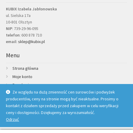
KUBIX Izabela Jabłonowska
ul. Sielska 17a
10-801 Olsztyn
NIP
: 739-29-96-095
telefon
:
600 878 710
email
:
sklep@kubix.pl
Menu
Strona główna
Moje konto
Regulamin
Ze względu na dużą zmienność cen surowców i podwyżek
Polityka prywatności
producentów, ceny na stronie mogą być nieaktualne. Prosimy o
Credit Agricole Raty
kontakt z działem sprzedaży przed zakupem w celu weryfikacji
Kontakt
ceny i dostępności. Dziękujemy za wyrozumiałość.
Odrzuć
© Kubix 2026 |
Polityka prywatności
Wykonanie sklepu:
TBnet.pl