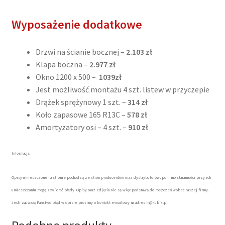
Wyposażenie dodatkowe
Drzwi na ścianie bocznej –
2.103 zł
Klapa boczna –
2.977 zł
Okno 1200 x 500 –
1039zł
Jest możliwość montażu 4 szt. listew w przyczepie
Drążek sprężynowy 1 szt. –
314 zł
Koło zapasowe 165 R13C –
578 zł
Amortyzatory osi – 4 szt. –
910 zł
Informacja:
Opisy umieszczone na stronie pochodzą ze stron producentów oraz dystrybutorów, pomimo staranności przy ich
umieszczaniu mogą zawierać błędy. Opisy oraz zdjęcia nie są więc podstawą do roszczeń wobec naszej firmy.
Jeśli zauważą Państwo błąd w opisie prosimy o kontakt e-mailowy na adres m@kubix.pl