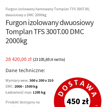
Furgon izolowany hamowany Tomplan TFS 300T.00,
dwuosiowy o DMC 2000kg
Furgon izolowany dwuosiowy
Tomplan TFS 300T.00 DMC
2000kg
28 420,00
zł
(
23 105,69
zł
netto)
Dane techniczne:
Wymiary wew.:
300 x 200 x 210
DMC:
2000 - 1500 kg
Ładowność max:
1295 kg
450 zł
Produkt dostępny na