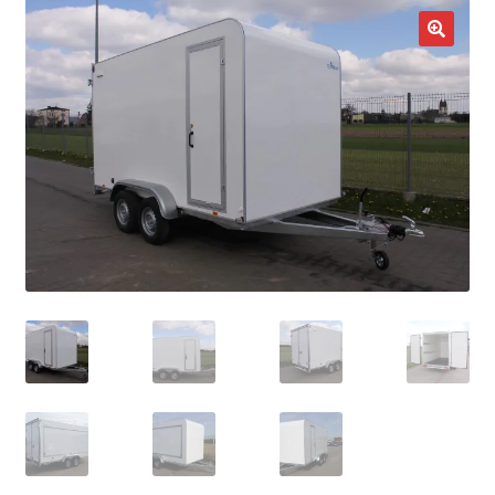
potom
Nowości
🔍
Promocje
Kontakt