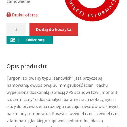
zamówienie
Drukuj ofertę
ilość
Dodaj do koszyka
Furgon
izolowany
dwuosiowy
Tomplan
TFS
Opis produktu:
300T.00
DMC
Furgon izolowany typu „sandwich” jest przyczepą
2000kg
hamowaną, dwuosiową. 30 mm grubość ścian i dachu
wypełniona doskonałą izolacją XPS stanowi tzw. „monolit
izotermiczny” o doskonałych parametrach izolacyjnych i
służy do przewożenia różnego rodzaju towarów wrażliwych
na zmiany temperatur. Poszycie wewnętrzne i zewnętrzne
z laminatu gładkiego zapewnia jednorodną płaską