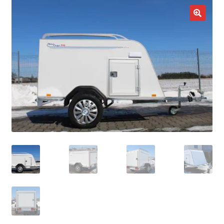
potom
Nowości
🔍
Promocje
Kontakt