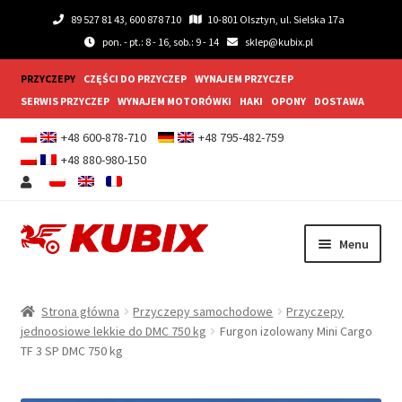
89 527 81 43, 600 878 710
10-801 Olsztyn, ul. Sielska 17a
pon. - pt.: 8 - 16, sob.: 9 - 14
sklep@kubix.pl
PRZYCZEPY
CZĘŚCI DO PRZYCZEP
WYNAJEM PRZYCZEP
SERWIS PRZYCZEP
WYNAJEM MOTORÓWKI
HAKI
OPONY
DOSTAWA
+48 600-878-710
+48 795-482-759
+48 880-980-150
Przejdź
Przejdź
Menu
do
do
nawigacji
treści
Rozwiń
Przyczepy samochodowe
menu
Strona główna
Przyczepy samochodowe
Przyczepy
potom
Rozwiń
jednoosiowe lekkie do DMC 750 kg
Furgon izolowany Mini Cargo
Przyczepy gastronomiczne
TF 3 SP DMC 750 kg
menu
potom
Rozwiń
Wyposażenie dodatkowe
menu