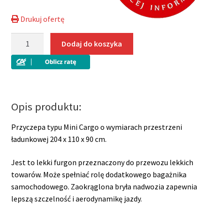
Drukuj ofertę
ilość
Dodaj do koszyka
Furgon
izolowany
Mini
Cargo
TF
Opis produktu:
3
SP
Przyczepa typu Mini Cargo o wymiarach przestrzeni
DMC
ładunkowej 204 x 110 x 90 cm.
750
kg
Jest to lekki furgon przeznaczony do przewozu lekkich
towarów. Może spełniać rolę dodatkowego bagażnika
samochodowego. Zaokrąglona bryła nadwozia zapewnia
lepszą szczelność i aerodynamikę jazdy.