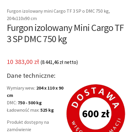
Furgon izolowany mini Cargo TF 3 SP o DMC 750 kg,
204x110x90 cm
Furgon izolowany Mini Cargo TF
3 SP DMC 750 kg
10 383,00
zł
(
8 441,46
zł
netto)
Dane techniczne:
Wymiary wew.:
204 x 110 x 90
cm
DMC:
750 - 500 kg
Ładowność max:
525 kg
600 zł
Produkt dostępny na
zamówienie