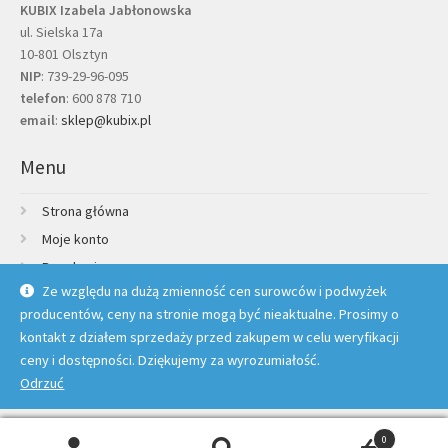
KUBIX Izabela Jabłonowska
ul. Sielska 17a
10-801 Olsztyn
NIP
: 739-29-96-095
telefon
:
600 878 710
email
:
sklep@kubix.pl
Menu
Strona główna
Moje konto
Regulamin
Ze względu na dużą zmienność cen surowców i podwyżek
Polityka prywatności
producentów, ceny na stronie mogą być nieaktualne. Prosimy o
Credit Agricole Raty
kontakt z działem sprzedaży przed zakupem w celu weryfikacji
Kontakt
ceny i dostępności. Dziękujemy za wyrozumiałość.
Odrzuć
© Kubix 2026 |
Polityka prywatności
Wykonanie sklepu:
TBnet.pl
0