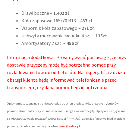
Drzwi boczne –
1.402 zł
Koło zapasowe 165/70 R13 –
437 zł
Wspornik koła zapasowego –
271 zł
Uchwyty mocowania ładunku 4 szt. –
135zł
Amortyzatory 2 szt. –
456 zł
Informacja dodatkowa : Prosimy wziąć pod uwagę , że przy
dostawie przyczepy może być potrzebna pomoc przy
rozładowaniu towaru od 1-4 osób. Nasi specjaliści z działu
obsługi klienta będą informować telefonicznie przed
transportem , czy dana pomoc będzie potrzebna.
Opisy umieszczone na stronie pochodzą ze stron producentów oraz dystrybutorów,
pomimo staranności przy ich umieszczaniu mogą zawierać błędy. Opisy oraz zdjęcia nie
są więc podstawą do roszczeń wobec naszej firmy. Jeśli zauważą Państwo błąd w opisie
prosimy o kontakt e-mailowy na adres
team@kubix.pl