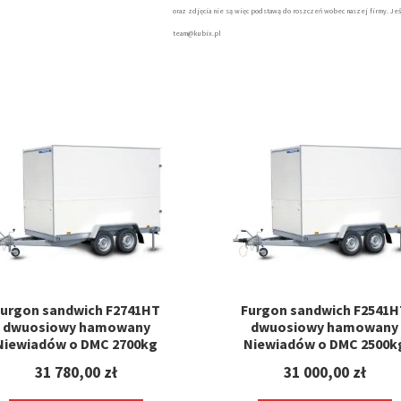
oraz zdjęcia nie są więc podstawą do roszczeń wobec naszej firmy. Jeś
team@kubix.pl
urgon sandwich F2741HT
Furgon sandwich F2541
dwuosiowy hamowany
dwuosiowy hamowany
Niewiadów o DMC 2700kg
Niewiadów o DMC 2500k
31 780,00
zł
31 000,00
zł