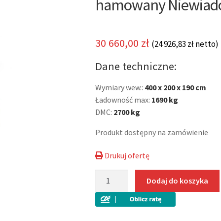
hamowany Niewiad
30 660,00
zł
(
24 926,83
zł
netto)
Dane techniczne:
Wymiary wew.:
400 x 200 x 190 cm
Ładowność max:
1690 kg
DMC:
2700 kg
Produkt dostępny na zamówienie
Drukuj ofertę
ilość
Dodaj do koszyka
Furgon
sandwich
F2741HT