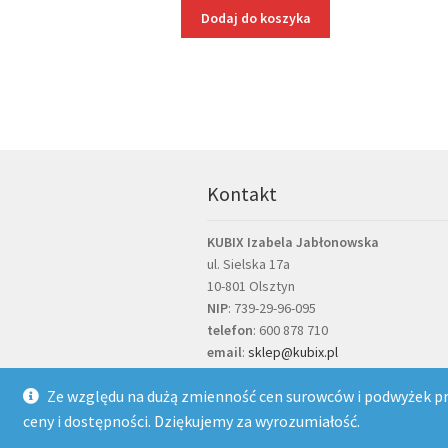
Dodaj do koszyka
Kontakt
KUBIX Izabela Jabłonowska
ul. Sielska 17a
10-801 Olsztyn
NIP
: 739-29-96-095
telefon
:
600 878 710
email
:
sklep@kubix.pl
Ze względu na dużą zmienność cen surowców i podwyżek pro
ceny i dostępności. Dziękujemy za wyrozumiałość.
© Kubix 2026 |
Polityka prywatności
Wy