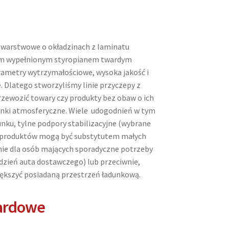
 warstwowe o okładzinach z laminatu
ym wypełnionym styropianem twardym
arametry wytrzymałościowe, wysoka jakość i
. Dlatego stworzyliśmy linie przyczepy z
zewozić towary czy produkty bez obaw o ich
runki atmosferyczne. Wiele udogodnień w tym
nku, tylne podpory stabilizacyjne (wybrane
ą produktów mogą być substytutem małych
e dla osób mających sporadyczne potrzeby
 dzień auta dostawczego) lub przeciwnie,
iększyć posiadaną przestrzeń ładunkową.
ardowe