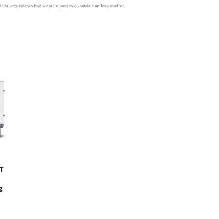
li zauważą Państwo błąd w opisie prosimy o kontakt e-mailowy na adres
HT
g