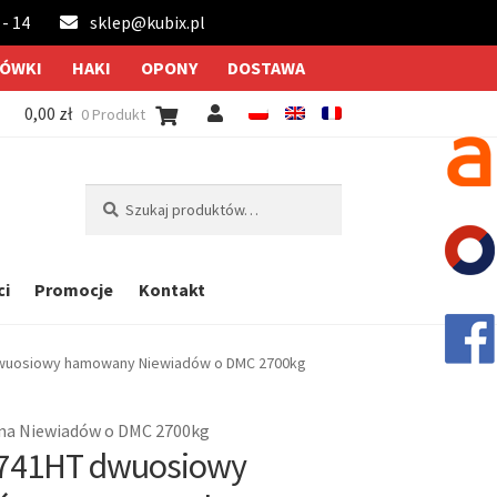
 - 14
sklep@kubix.pl
ÓWKI
HAKI
OPONY
DOSTAWA
0,00
zł
0 Produkt
Szukaj:
Szukaj
ci
Promocje
Kontakt
dwuosiowy hamowany Niewiadów o DMC 2700kg
na Niewiadów o DMC 2700kg
2741HT dwuosiowy