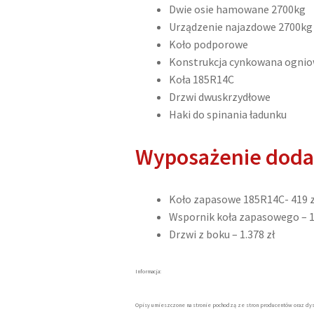
Dwie osie hamowane 2700kg
Urządzenie najazdowe 2700kg
Koło podporowe
Konstrukcja cynkowana ogni
Koła 185R14C
Drzwi dwuskrzydłowe
Haki do spinania ładunku
Wyposażenie dod
Koło zapasowe 185R14C- 419 z
Wspornik koła zapasowego – 1
Drzwi z boku – 1.378 zł
Informacja:
Opisy umieszczone na stronie pochodzą ze stron producentów oraz dys