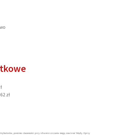
owo
atkowe
ł
62 zł
trybutorów, pomimo staranności przy ich umieszczaniu mogą zawierać błędy. Opisy