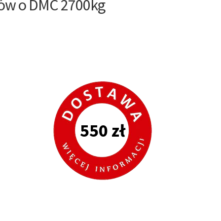
ów o DMC 2700kg
550 zł