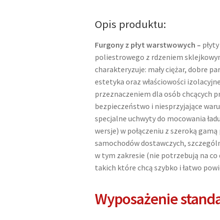
dwuosiowy
hamowany
Opis produktu:
Niewiadów
o
Furgony z płyt warstwowych –
płyty
DMC
poliestrowego z rdzeniem sklejkow
2700kg
charakteryzuje: mały ciężar, dobre p
estetyka oraz właściowości izolacyjne
przeznaczeniem dla osób chcących pr
bezpieczeństwo i niesprzyjające wa
specjalne uchwyty do mocowania ładu
wersje) w połączeniu z szeroką gam
samochodów dostawczych, szczególni
w tym zakresie (nie potrzebują na co
takich które chcą szybko i łatwo pow
Wyposażenie stand