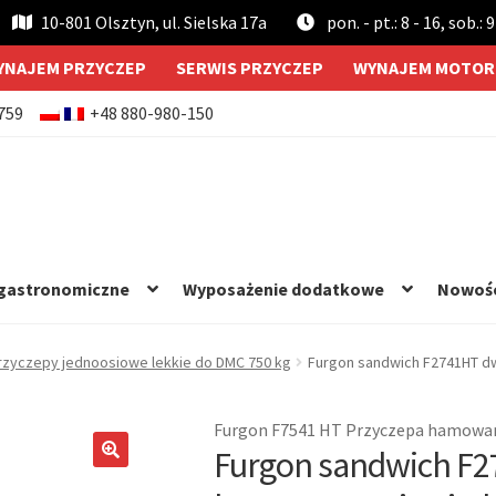
10-801 Olsztyn, ul. Sielska 17a
pon. - pt.: 8 - 16, sob.: 9
YNAJEM PRZYCZEP
SERWIS PRZYCZEP
WYNAJEM MOTOR
759
+48 880-980-150
 gastronomiczne
Wyposażenie dodatkowe
Nowoś
rzyczepy jednoosiowe lekkie do DMC 750 kg
Furgon sandwich F2741HT 
Furgon F7541 HT Przyczepa hamowa
Furgon sandwich F
🔍