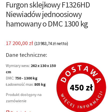
Furgon sklejkowy F1326HD
Niewiadów jednoosiowy
hamowany o DMC 1300 kg
17 200,00
zł
(
13 983,74
zł
netto)
Dane techniczne:
Wymiary wew.:
262 x 130 x 150
cm
DMC:
750 - 1300 kg
Ładowność max:
805 kg
450 zł
Produkt dostępny na
zamówienie