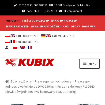
89 527 81 43, 600 878 710
10-801 Olsztyn, ul. Sielska 17a
pon. - pt.: 8 - 16, sob.: 9 - 14
sklep@kubix.pl
PRZYCZEPY
CZĘŚCI DO PRZYCZEP
WYNAJEM PRZYCZEP
SERWIS PRZYCZEP
WYNAJEM MOTORÓWKI
HAKI
OPONY
DOSTAWA
+48 600-878-710
+48 795-482-759
+48 880-980-150
Przejdź
Przejdź
Menu
do
do
nawigacji
treści
Rozwiń
Przyczepy samochodowe
menu
Strona główna
Przyczepy samochodowe
Przyczepy
potom
Rozwiń
jednoosiowe lekkie do DMC 750 kg
Furgon sklejkowy F1326HD
Przyczepy gastronomiczne
Niewiadów jednoosiowy hamowany o DMC 1300 kg
menu
potom
Rozwiń
Wyposażenie dodatkowe
menu