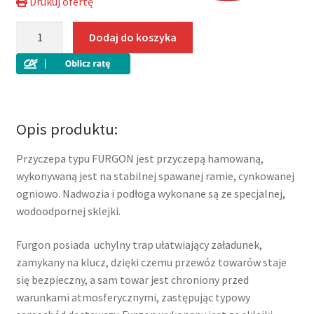
Drukuj ofertę
ilość
Dodaj do koszyka
Furgon
sklejkowy
F1326HD
Niewiadów
jednoosiowy
Opis produktu:
hamowany
o
Przyczepa typu FURGON jest przyczepą hamowaną,
DMC
wykonywaną jest na stabilnej spawanej ramie, cynkowanej
1300
ogniowo. Nadwozia i podłoga wykonane są ze specjalnej,
kg
wodoodpornej sklejki.
Furgon posiada uchylny trap ułatwiający załadunek,
zamykany na klucz, dzięki czemu przewóz towarów staje
się bezpieczny, a sam towar jest chroniony przed
warunkami atmosferycznymi, zastępując typowy