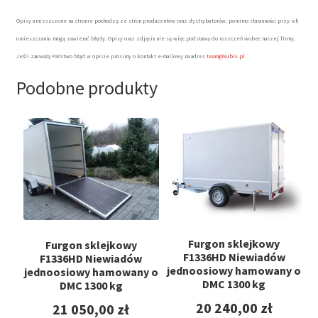
Opisy umieszczone na stronie pochodzą ze stron producentów oraz dystrybutorów, pomimo staranności przy ich
umieszczaniu mogą zawierać błędy. Opisy oraz zdjęcia nie są więc podstawą do roszczeń wobec naszej firmy.
Jeśli zauważą Państwo błąd w opisie prosimy o kontakt e-mailowy na adres
team@kubix.pl
Podobne produkty
Furgon sklejkowy
Furgon sklejkowy
F1336HD Niewiadów
F1336HD Niewiadów
jednoosiowy hamowany o
jednoosiowy hamowany o
DMC 1300 kg
DMC 1300 kg
20 240,00
zł
21 050,00
zł