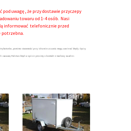
ć pod uwagę , że przy dostawie przyczepy
adowaniu towaru od 1-4 osób. Nasi
będą informować telefonicznie przed
e potrzebna.
trybutorów, pomimo staranności przy ich umieszczaniu mogą zawierać błędy. Opisy
li zauważą Państwo błąd w opisie prosimy o kontakt e-mailowy na adres