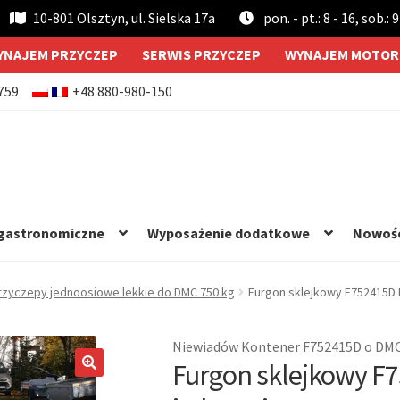
10-801 Olsztyn, ul. Sielska 17a
pon. - pt.: 8 - 16, sob.: 9
YNAJEM PRZYCZEP
SERWIS PRZYCZEP
WYNAJEM MOTOR
759
+48 880-980-150
 gastronomiczne
Wyposażenie dodatkowe
Nowoś
rzyczepy jednoosiowe lekkie do DMC 750 kg
Furgon sklejkowy F752415D
Niewiadów Kontener F752415D o DMC
Furgon sklejkowy F
🔍