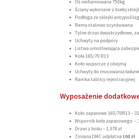
Oś niehamowana 750kg
Ściany wykonane z białej skle
Podłoga ze sklejki antypośliz
Rama stalowo ocynkowana
Tylne drzwi dwuskrzydłowe, z
Uchwyty na podpory
Listwa umożliwiająca zabezpi
Koła 165/70 R13
Koło wsporcze z obejmą
Uchwyty do mocowania ładunk
Ramka tablicy rejestracyjnej
Wyposażenie dodatkow
Koło zapasowe 165/70R13 – 31
Wspornik koła zapasowego – 1
Drzwi z boku – 1.378 zł
Zmiana DMC odpłatna
100 zł