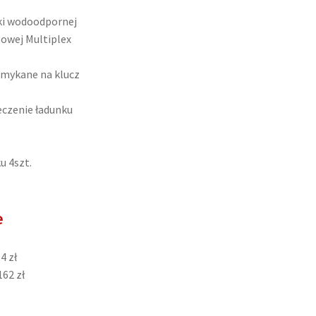
jki wodoodpornej
gowej Multiplex
amykane na klucz
eczenie ładunku
u 4szt.
e
4 zł
62 zł