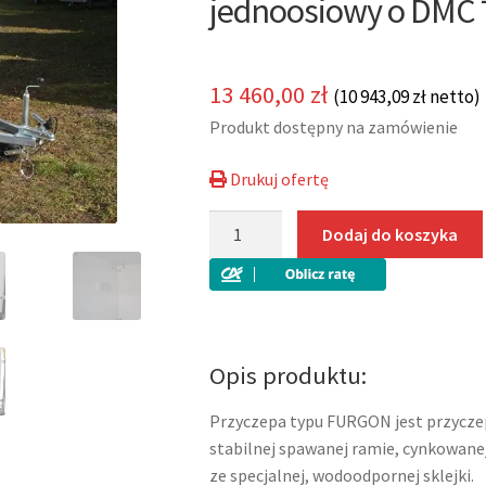
jednoosiowy o DMC 
13 460,00
zł
(
10 943,09
zł
netto)
Produkt dostępny na zamówienie
Drukuj ofertę
ilość
Dodaj do koszyka
Furgon
sklejkowy
F752415D
Niewiadów
jednoosiowy
Opis produktu:
o
DMC
Przyczepa typu FURGON jest przycz
750
stabilnej spawanej ramie, cynkowane
kg
ze specjalnej, wodoodpornej sklejki.