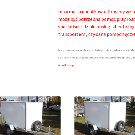
Informacja dodatkowa : Prosimy wzią
może być potrzebna pomoc przy rozł
specjaliści z działu obsługi klienta 
transportem , czy dana pomoc będzi
Opisy umieszczone na stronie pochodzą ze stron producentów oraz dys
oraz zdjęcia nie są więc podstawą do roszczeń wobec naszej firmy. Jeś
team@kubix.pl