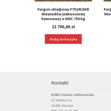
Furgon sklejkowy F752413HD
Fur
Niewiadów jednoosiowy
Nie
hamowany o DMC 750 kg
13 700,00
zł
Dodaj do koszyka
Kontakt
KUBIX Izabela Jabłonowska
ul. Sielska 17a
10-801 Olsztyn
NIP
: 739-29-96-095