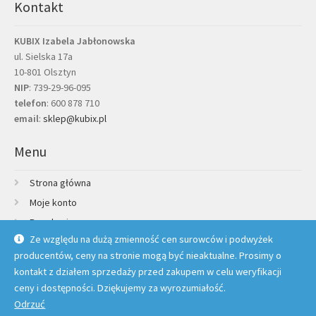
Kontakt
KUBIX Izabela Jabłonowska
ul. Sielska 17a
10-801 Olsztyn
NIP
: 739-29-96-095
telefon
:
600 878 710
email
:
sklep@kubix.pl
Menu
Strona główna
Moje konto
Regulamin
Ze względu na dużą zmienność cen surowców i podwyżek
Polityka prywatności
producentów, ceny na stronie mogą być nieaktualne. Prosimy o
Credit Agricole Raty
kontakt z działem sprzedaży przed zakupem w celu weryfikacji
Kontakt
ceny i dostępności. Dziękujemy za wyrozumiałość.
Odrzuć
© Kubix 2026 |
Polityka prywatności
Wykonanie sklepu:
TBnet.pl