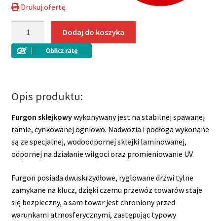
Drukuj ofertę
ilość
Dodaj do koszyka
Furgon
sklejkowy
Tomplan
TFD
250.00
Opis produktu:
DMC
1300kg
Furgon sklejkowy
wykonywany jest na stabilnej spawanej
h
ramie, cynkowanej ogniowo.
Nadwozia i podłoga wykonane
150
są ze specjalnej, wodoodpornej sklejki laminowanej,
odpornej na działanie wilgoci oraz promieniowanie UV.
Furgon posiada dwuskrzydłowe, ryglowane drzwi tylne
zamykane na klucz, dzięki czemu przewóz towarów staje
się bezpieczny, a sam towar jest chroniony przed
warunkami atmosferycznymi, zastępując typowy