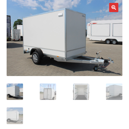
potom
Nowości
🔍
Promocje
Kontakt