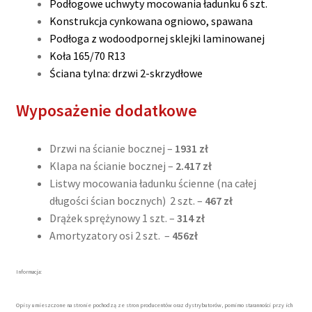
Podłogowe uchwyty mocowania ładunku 6 szt.
Konstrukcja cynkowana ogniowo, spawana
Podłoga z wodoodpornej sklejki laminowanej
Koła 165/70 R13
Ściana tylna: drzwi 2-skrzydłowe
Wyposażenie dodatkowe
Drzwi na ścianie bocznej –
1931 zł
Klapa na ścianie bocznej –
2.417 zł
Listwy mocowania ładunku ścienne (na całej
długości ścian bocznych) 2 szt. –
467 zł
Drążek sprężynowy 1 szt. –
314 zł
Amortyzatory osi 2 szt. –
456zł
Informacja:
Opisy umieszczone na stronie pochodzą ze stron producentów oraz dystrybutorów, pomimo staranności przy ich