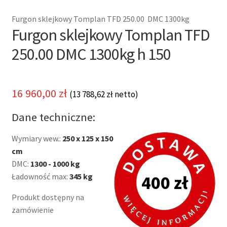
Furgon sklejkowy Tomplan TFD 250.00 DMC 1300kg
Furgon sklejkowy Tomplan TFD
250.00 DMC 1300kg h 150
16 960,00
zł
(
13 788,62
zł
netto)
Dane techniczne:
Wymiary wew.:
250 x 125 x 150
cm
DMC:
1300 - 1000 kg
Ładowność max:
345 kg
400 zł
Produkt dostępny na
zamówienie