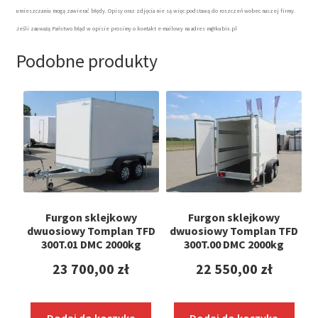
umieszczaniu mogą zawierać błędy. Opisy oraz zdjęcia nie są więc podstawą do roszczeń wobec naszej firmy.
Jeśli zauważą Państwo błąd w opisie prosimy o kontakt e-mailowy na adres m@kubix.pl
Podobne produkty
Furgon sklejkowy
Furgon sklejkowy
dwuosiowy Tomplan TFD
dwuosiowy Tomplan TFD
300T.01 DMC 2000kg
300T.00 DMC 2000kg
23 700,00
zł
22 550,00
zł
Dodaj do koszyka
Dodaj do koszyka