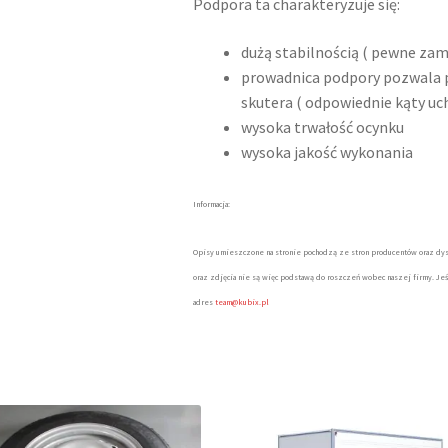
Podpora ta charakteryzuje się:
dużą stabilnością ( pewne za
prowadnica podpory pozwala p
skutera ( odpowiednie kąty uch
wysoka trwałość ocynku
wysoka jakość wykonania
Informacja:
Opisy umieszczone na stronie pochodzą ze stron producentów oraz dys
oraz zdjęcia nie są więc podstawą do roszczeń wobec naszej firmy. Jeś
adres
team@kubix.pl