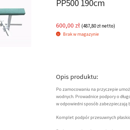
PP500 190cm
600,00
zł
(
487,80
zł
netto)
Brak w magazynie
Opis produktu:
Po zamocowaniu na przyczepie umożl
wodnych. Prowadnice podpory o dłu
w odpowiedni sposób zabezpieczają 
Komplet podpór przesuwnych płaskic