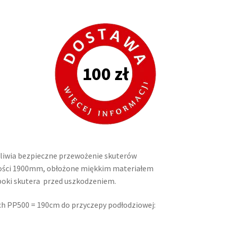
100 zł
iwia bezpieczne przewożenie skuterów
gości 1900mm, obłożone miękkim materiałem
boki skutera przed uszkodzeniem.
h PP500 = 190cm do przyczepy podłodziowej: