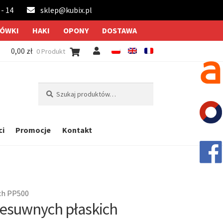
 - 14
sklep@kubix.pl
ÓWKI
HAKI
OPONY
DOSTAWA
0,00
zł
0 Produkt
Szukaj:
Szukaj
ci
Promocje
Kontakt
ch PP500
esuwnych płaskich