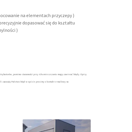
mocowanie na elementach przyczepy )
recyzyjnie dopasować się do kształtu
ylności )
trybutorów, pomimo staranności przy ich umieszczaniu mogą zawierać błędy. Opisy
li zauważą Państwo błąd w opisie prosimy o kontakt e-mailowy na