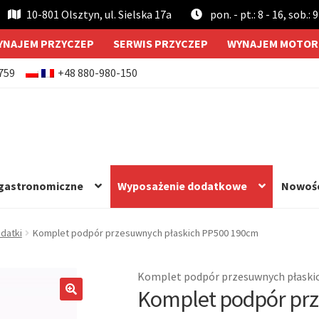
10-801 Olsztyn, ul. Sielska 17a
pon. - pt.: 8 - 16, sob.: 9
YNAJEM PRZYCZEP
SERWIS PRZYCZEP
WYNAJEM MOTOR
759
+48 880-980-150
 gastronomiczne
Wyposażenie dodatkowe
Nowoś
datki
Komplet podpór przesuwnych płaskich PP500 190cm
Komplet podpór przesuwnych płaski
Komplet podpór prz
🔍