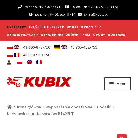
89 527 81 43, 600 878 710
10-801 Olsztyn, ul. Sielska 17a
pon. - pt.: 8 - 16, sob.: 9 - 14
sklep@kubix.pl
PRZYCZEPY
CZĘŚCI DO PRZYCZEP
WYNAJEM PRZYCZEP
SERWIS PRZYCZEP
WYNAJEM MOTORÓWKI
HAKI
OPONY
DOSTAWA
+48 600-878-710
+48 795-482-759
+48 880-980-150
Przejdź
Przejdź
Menu
do
do
nawigacji
treści
Rozwiń
Przyczepy samochodowe
menu
Strona główna
Wyposażenie dodatkowe
Dodatki
potom
Rozwiń
Nadstawka burt Niewiadów B1426HT
Przyczepy gastronomiczne
menu
potom
Rozwiń
Wyposażenie dodatkowe
menu