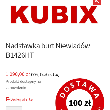
potom
Nowości
🔍
Promocje
Kontakt
Nadstawka burt Niewiadów
B1426HT
1 090,00
zł
(
886,18
zł
netto)
Produkt dostępny na
zamówienie
Drukuj ofertę
100 zł
ilość