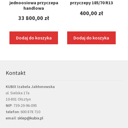
jednoosiowa przyczepa
przyczepy 185/70 R13
handlowa
400,00
zł
33 800,00
zł
Dodaj do koszyka
Dodaj do koszyka
Kontakt
KUBIX Izabela Jabłonowska
ul. Sielska 17a
10-801 Olsztyn
NIP
: 739-29-96-095
telefon
:
600 878 710
email
:
sklep@kubix.pl