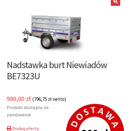
potom
Nowości
🔍
Promocje
Kontakt
Nadstawka burt Niewiadów
BE7323U
980,00
zł
(
796,75
zł
netto)
Produkt dostępny na
zamówienie
Drukuj ofertę