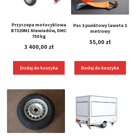
Przyczepa motocyklowa
Pas 3 punktowy laweta 3
B7320M1 Niewiadów, DMC
metrowy
750 kg
55,00
zł
3 400,00
zł
Dodaj do koszyka
Dodaj do koszyka