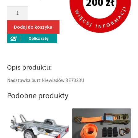
200 zł
ilość
Nadstawka
burt
Dodaj do koszyka
Niewiadów
BE7323U
Opis produktu:
Nadstawka burt Niewiadów BE7323U
Podobne produkty