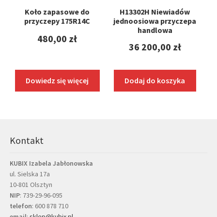
Koło zapasowe do
H13302H Niewiadów
przyczepy 175R14C
jednoosiowa przyczepa
handlowa
480,00
zł
36 200,00
zł
Dowiedz się więcej
Dodaj do koszyka
Kontakt
KUBIX Izabela Jabłonowska
ul. Sielska 17a
10-801 Olsztyn
NIP
: 739-29-96-095
telefon
:
600 878 710
email
:
sklep@kubix.pl