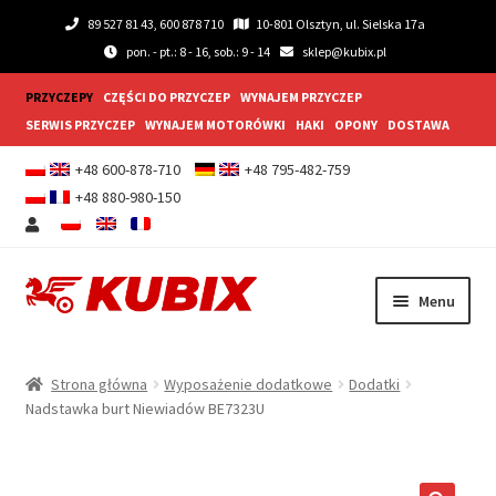
89 527 81 43, 600 878 710
10-801 Olsztyn, ul. Sielska 17a
pon. - pt.: 8 - 16, sob.: 9 - 14
sklep@kubix.pl
PRZYCZEPY
CZĘŚCI DO PRZYCZEP
WYNAJEM PRZYCZEP
SERWIS PRZYCZEP
WYNAJEM MOTORÓWKI
HAKI
OPONY
DOSTAWA
+48 600-878-710
+48 795-482-759
+48 880-980-150
Przejdź
Przejdź
Menu
do
do
nawigacji
treści
Rozwiń
Przyczepy samochodowe
menu
Strona główna
Wyposażenie dodatkowe
Dodatki
potom
Rozwiń
Nadstawka burt Niewiadów BE7323U
Przyczepy gastronomiczne
menu
potom
Rozwiń
Wyposażenie dodatkowe
menu