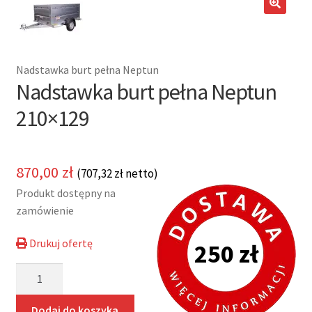
potom
Nowości
🔍
Promocje
Nadstawka burt pełna Neptun
Nadstawka burt pełna Neptun
Kontakt
210×129
870,00
zł
(
707,32
zł
netto)
Produkt dostępny na
zamówienie
Drukuj ofertę
250 zł
ilość
Nadstawka
burt
Dodaj do koszyka