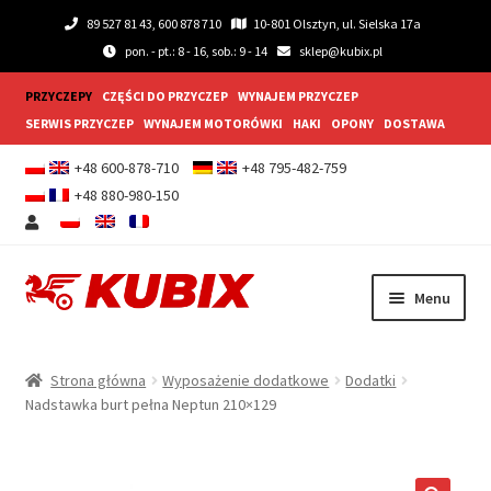
89 527 81 43, 600 878 710
10-801 Olsztyn, ul. Sielska 17a
pon. - pt.: 8 - 16, sob.: 9 - 14
sklep@kubix.pl
PRZYCZEPY
CZĘŚCI DO PRZYCZEP
WYNAJEM PRZYCZEP
SERWIS PRZYCZEP
WYNAJEM MOTORÓWKI
HAKI
OPONY
DOSTAWA
+48 600-878-710
+48 795-482-759
+48 880-980-150
Przejdź
Przejdź
Menu
do
do
nawigacji
treści
Rozwiń
Przyczepy samochodowe
menu
Strona główna
Wyposażenie dodatkowe
Dodatki
potom
Rozwiń
Nadstawka burt pełna Neptun 210×129
Przyczepy gastronomiczne
menu
potom
Rozwiń
Wyposażenie dodatkowe
menu