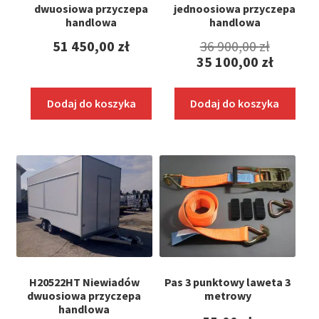
dwuosiowa przyczepa
jednoosiowa przyczepa
handlowa
handlowa
Pierwo
51 450,00
zł
36 900,00
zł
35 100,00
zł
cena
Aktualna
wynosił
cena
Dodaj do koszyka
Dodaj do koszyka
36
wynosi:
900,00 z
35
100,00 zł.
H20522HT Niewiadów
Pas 3 punktowy laweta 3
dwuosiowa przyczepa
metrowy
handlowa