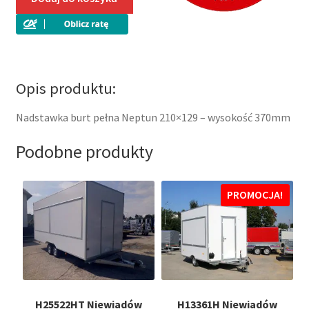
pełna
Neptun
210x129
Opis produktu:
Nadstawka burt pełna Neptun 210×129 – wysokość 370mm
Podobne produkty
PROMOCJA!
H25522HT Niewiadów
H13361H Niewiadów