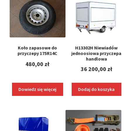
Koło zapasowe do
H13302H Niewiadów
przyczepy 175R14C
jednoosiowa przyczepa
handlowa
480,00
zł
36 200,00
zł
Dowiedz się więcej
Dodaj do koszyka