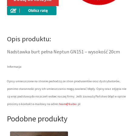
pełna
Neptun
GN151
Opis produktu:
Nadstawka burt pełna Neptun GN151 – wysokość 20cm
Informacja:
Opisy umieszczone na stronie pochodzą ze stron producentów oraz dystrybutorów,
pomimo staranności przy ich umieszczaniu mogą zawierać błędy. Opisy oraz zdjęcia nie
są więc podstawą do roszczeń wobec naszej firmy. Jeśli zauważą Państwo błąd w opisie
prosimy o kontakt e-mailowy na adres
team@kubix.pl
Podobne produkty