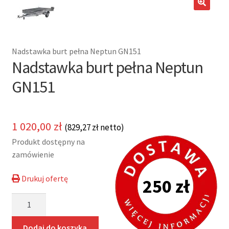
potom
Nowości
🔍
Promocje
Nadstawka burt pełna Neptun GN151
Nadstawka burt pełna Neptun
Kontakt
GN151
1 020,00
zł
(
829,27
zł
netto)
Produkt dostępny na
zamówienie
Drukuj ofertę
250 zł
ilość
Nadstawka
burt
Dodaj do koszyka