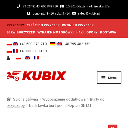
89 527 81 43, 600 878 710
10-801 Olsztyn, ul. Sielska 17a
pon. - pt.: 8 - 16, sob.: 9 - 14
sklep@kubix.pl
PRZYCZEPY
CZĘŚCI DO PRZYCZEP
WYNAJEM PRZYCZEP
SERWIS PRZYCZEP
WYNAJEM MOTORÓWKI
HAKI
OPONY
DOSTAWA
+48 600-878-710
+48 795-482-759
+48 880-980-150
Przejdź
Przejdź
Menu
do
do
nawigacji
treści
Rozwiń
Przyczepy samochodowe
menu
Strona główna
Wyposażenie dodatkowe
Burty do
potom
Rozwiń
przyczepy
Nadstawka burt pełna Neptun GN151
Przyczepy gastronomiczne
menu
potom
Rozwiń
Wyposażenie dodatkowe
menu