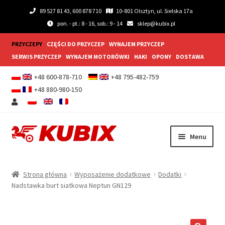
89 527 81 43, 600 878 710
10-801 Olsztyn, ul. Sielska 17a
pon. - pt.: 8 - 16, sob.: 9 - 14
sklep@kubix.pl
PRZYCZEPY
CZĘŚCI DO PRZYCZEP
WYNAJEM PRZYCZEP
SERWIS PRZYCZEP
WYNAJEM MOTORÓWKI
HAKI
OPONY
DOSTAWA
+48 600-878-710
+48 795-482-759
+48 880-980-150
Przejdź
Przejdź
Menu
do
do
nawigacji
treści
Rozwiń
Przyczepy samochodowe
menu
Strona główna
Wyposażenie dodatkowe
Dodatki
potom
Rozwiń
Nadstawka burt siatkowa Neptun GN129
Przyczepy gastronomiczne
menu
potom
Rozwiń
Wyposażenie dodatkowe
menu