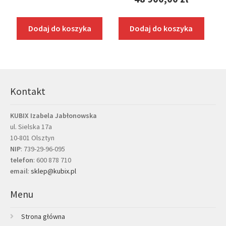
cena
Aktualna
wynosiła
cena
Dodaj do koszyka
Dodaj do koszyka
51
wynosi:
500,00 zł
48
900,00 zł.
Kontakt
KUBIX Izabela Jabłonowska
ul. Sielska 17a
10-801 Olsztyn
NIP
: 739-29-96-095
telefon
:
600 878 710
email
:
sklep@kubix.pl
Menu
Strona główna