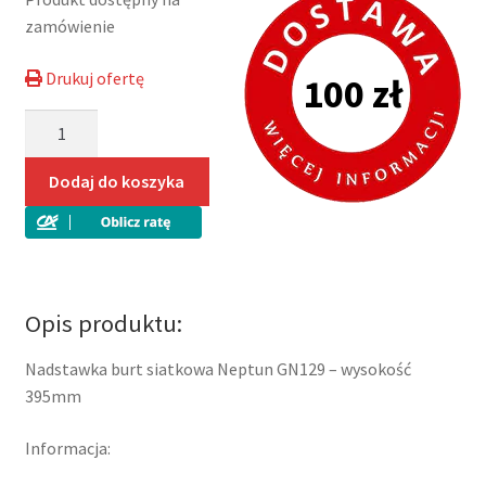
zamówienie
Drukuj ofertę
100 zł
ilość
Nadstawka
burt
Dodaj do koszyka
siatkowa
Neptun
GN129
Opis produktu:
Nadstawka burt siatkowa Neptun GN129 – wysokość
395mm
Informacja: