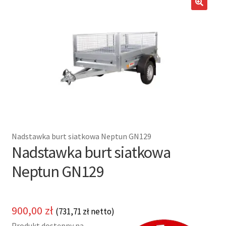
potom
Nowości
🔍
Promocje
Kontakt
Nadstawka burt siatkowa Neptun GN129
Nadstawka burt siatkowa
Neptun GN129
900,00
zł
(
731,71
zł
netto)
Produkt dostępny na