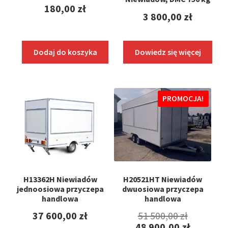
180,00
zł
3 800,00
zł
Dodaj do koszyka
Dowiedz się więcej
PROMOCJA!
H13362H Niewiadów
H20521HT Niewiadów
jednoosiowa przyczepa
dwuosiowa przyczepa
handlowa
handlowa
Pierwot
37 600,00
zł
51 500,00
zł
48 900,00
zł