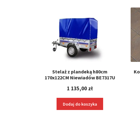
Stelaż z plandeką h80cm
Ko
170x122CM Niewiadów BE7317U
1 135,00
zł
Dodaj do koszyka