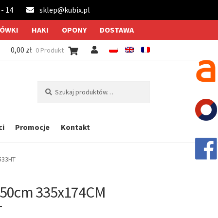
 - 14
sklep@kubix.pl
ÓWKI
HAKI
OPONY
DOSTAWA
0,00
zł
0 Produkt
Szukaj:
Szukaj
ci
Promocje
Kontakt
533HT
h150cm 335x174CM
T