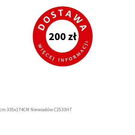
200 zł
50cm 335x174CM Niewiadów C2533HT