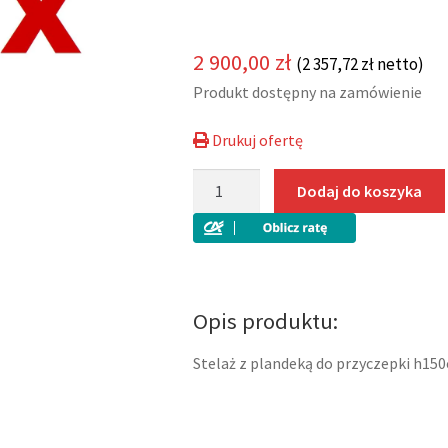
2 900,00
zł
(
2 357,72
zł
netto)
Produkt dostępny na zamówienie
Drukuj ofertę
ilość
Dodaj do koszyka
Stelaż
z
plandeką
h150cm
335x174CM
Opis produktu:
Niewiadów
C2533HT
Stelaż z plandeką do przyczepki h1