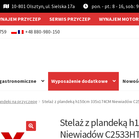
10-801 Olsztyn, ul. Sielska 17a
pon. - pt.: 8 - 16, sob.: 9
YNAJEM PRZYCZEP
SERWIS PRZYCZEP
WYNAJEM MOTOR
759
+48 880-980-150
 gastronomiczne
Wyposażenie dodatkowe
Nowoś
andeki na przyczepę
Stelaż z plandeką h150cm 335x174CM Niewiadów C2
Stelaż z plandeką 
Niewiadów C2533H
🔍