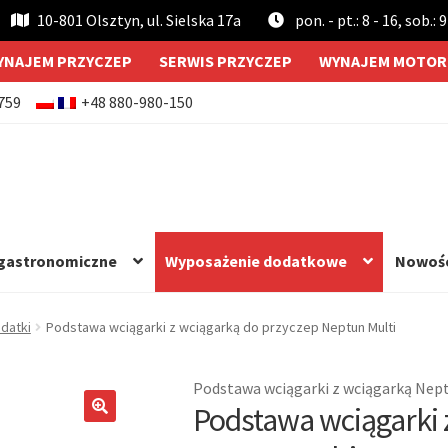
10-801 Olsztyn, ul. Sielska 17a
pon. - pt.: 8 - 16, sob.: 9
YNAJEM PRZYCZEP
SERWIS PRZYCZEP
WYNAJEM MOTOR
759
+48 880-980-150
 gastronomiczne
Wyposażenie dodatkowe
Nowoś
datki
Podstawa wciągarki z wciągarką do przyczep Neptun Multi
Podstawa wciągarki z wciągarką Nep
Podstawa wciągarki 
🔍