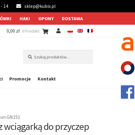
 - 14
sklep@kubix.pl
ÓWKI
HAKI
OPONY
DOSTAWA
0,00
zł
0 Produkt
Szukaj:
Szukaj
ci
Promocje
Kontakt
tun GN151
z wciągarką do przyczep