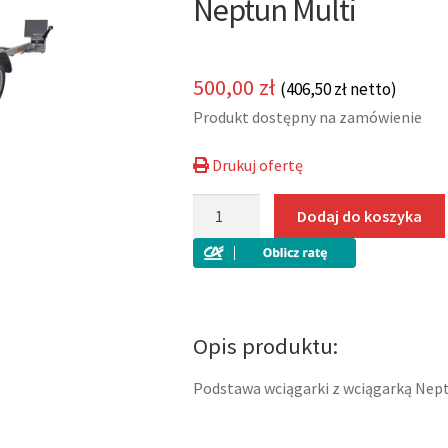
Neptun Multi
500,00
zł
(
406,50
zł
netto)
Produkt dostępny na zamówienie
Drukuj ofertę
ilość
Dodaj do koszyka
Podstawa
wciągarki
z
wciągarką
do
Opis produktu:
przyczep
Neptun
Podstawa wciągarki z wciągarką Nep
Multi