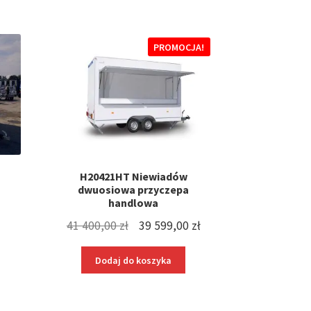
PROMOCJA!
H20421HT Niewiadów
dwuosiowa przyczepa
handlowa
Pierwotna
Aktualna
41 400,00
zł
39 599,00
zł
cena
cena
Dodaj do koszyka
wynosiła:
wynosi:
41
39
400,00 zł.
599,00 zł.