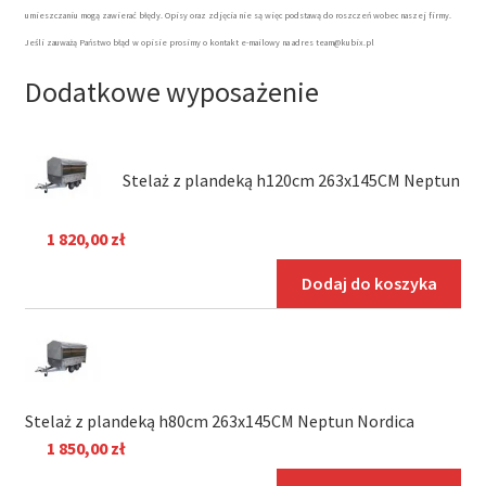
umieszczaniu mogą zawierać błędy. Opisy oraz zdjęcia nie są więc podstawą do roszczeń wobec naszej firmy.
Jeśli zauważą Państwo błąd w opisie prosimy o kontakt e-mailowy na adres team@kubix.pl
Dodatkowe wyposażenie
Stelaż z plandeką h120cm 263x145CM Neptun
1 820,00
zł
Dodaj do koszyka
Stelaż z plandeką h80cm 263x145CM Neptun Nordica
1 850,00
zł