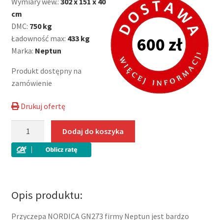
Wymiary wew.:
302 x 151 x 40
cm
DMC:
750 kg
Ładowność max:
433 kg
600 zł
Marka:
Neptun
Produkt dostępny na
zamówienie
Drukuj ofertę
ilość
Dodaj do koszyka
Przyczepa
dwuosiowa
lekka
Neptun
GN273,
Opis produktu:
N7-
302
Przyczepa NORDICA GN273 firmy Neptun jest bardzo