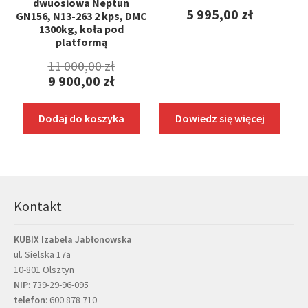
dwuosiowa Neptun
5 995,00
zł
GN156, N13-263 2 kps, DMC
1300kg, koła pod
platformą
Pierwotna
11 000,00
zł
9 900,00
zł
cena
Aktualna
wynosiła:
cena
Dodaj do koszyka
Dowiedz się więcej
11
wynosi:
000,00 zł.
9
900,00 zł.
Kontakt
KUBIX Izabela Jabłonowska
ul. Sielska 17a
10-801 Olsztyn
NIP
: 739-29-96-095
telefon
:
600 878 710