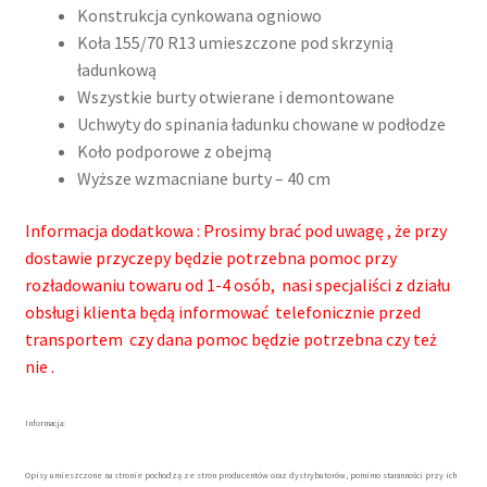
Konstrukcja cynkowana ogniowo
Koła 155/70 R13 umieszczone pod skrzynią
ładunkową
Wszystkie burty otwierane i demontowane
Uchwyty do spinania ładunku chowane w podłodze
Koło podporowe z obejmą
Wyższe wzmacniane burty – 40 cm
Informacja dodatkowa : Prosimy brać pod uwagę , że przy
dostawie przyczepy będzie potrzebna pomoc przy
rozładowaniu towaru od 1-4 osób, nasi specjaliści z działu
obsługi klienta będą informować telefonicznie przed
transportem czy dana pomoc będzie potrzebna czy też
nie .
Informacja:
Opisy umieszczone na stronie pochodzą ze stron producentów oraz dystrybutorów, pomimo staranności przy ich