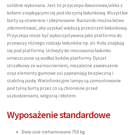
2
solidnie wykonana. Jest to przyczepa dwuosiowa,lekka z
kps,
kołami znajdującymi się pod skrzynią ładunkową. Wszystkie
DMC
burty są otwierane i zdejmowane. Narożniki można łatwo
750kg
zdemontować, aby uzyskać większą przestrzeń ładunkową.
Przyczepa może być wykorzystywana jako platforma do
przewozy różnego rodzaju ładunków np. uli. Koła znajdują
się pod platformą. Uchwyty do mocowania ładunku
umieszczone są wzdłuż boków platformy. Dyszel
strzałkowy ze wzmocnieniem, niezależne zawieszenie
oraz elementy gumowe osi zapewniają bezpieczną i
stabilną jazdę. Wielofunkcyjne lampy są zamontowanie
pod tylną burtą przez co są chronione przed
uszkodzeniami, wilgocią i błotem.
Wyposażenie standardowe
Dwie osie niehamowane 750 kg