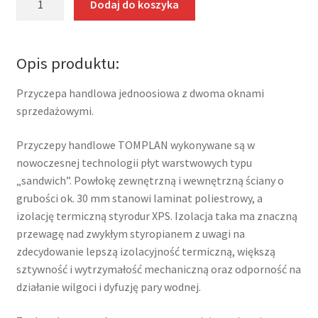
Dodaj do koszyka
Przyczepa
handlowa
Tomplan
Opis produktu:
TH
362.00
Przyczepa handlowa jednoosiowa z dwoma oknami
DMC
sprzedażowymi.
1300kg
Przyczepy handlowe TOMPLAN wykonywane są w
nowoczesnej technologii płyt warstwowych typu
„sandwich”. Powłokę zewnętrzną i wewnętrzną ściany o
grubości ok. 30 mm stanowi laminat poliestrowy, a
izolację termiczną styrodur XPS. Izolacja taka ma znaczną
przewagę nad zwykłym styropianem z uwagi na
zdecydowanie lepszą izolacyjność termiczną, większą
sztywność i wytrzymałość mechaniczną oraz odporność na
działanie wilgoci i dyfuzję pary wodnej.