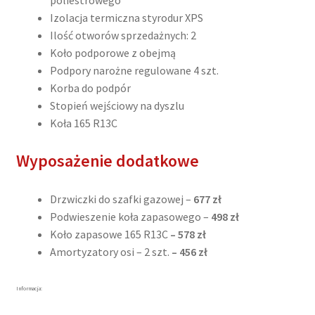
Izolacja termiczna styrodur XPS
Ilość otworów sprzedażnych: 2
Koło podporowe z obejmą
Podpory narożne regulowane 4 szt.
Korba do podpór
Stopień wejściowy na dyszlu
Koła 165 R13C
Wyposażenie dodatkowe
Drzwiczki do szafki gazowej –
677 zł
Podwieszenie koła zapasowego –
498
zł
Koło zapasowe 165 R13C
– 578 zł
Amortyzatory osi – 2 szt.
– 456 zł
Informacja: