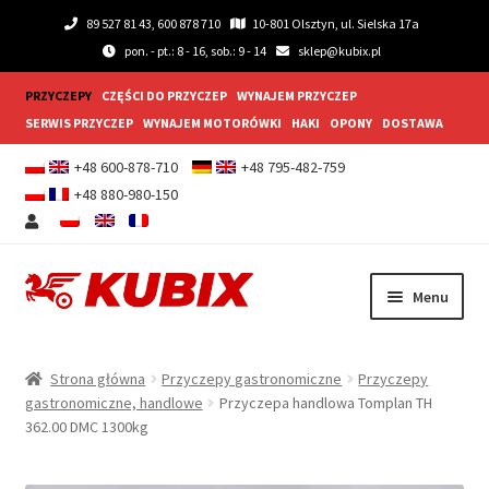
89 527 81 43, 600 878 710
10-801 Olsztyn, ul. Sielska 17a
pon. - pt.: 8 - 16, sob.: 9 - 14
sklep@kubix.pl
PRZYCZEPY
CZĘŚCI DO PRZYCZEP
WYNAJEM PRZYCZEP
SERWIS PRZYCZEP
WYNAJEM MOTORÓWKI
HAKI
OPONY
DOSTAWA
+48 600-878-710
+48 795-482-759
+48 880-980-150
Przejdź
Przejdź
Menu
do
do
nawigacji
treści
Rozwiń
Przyczepy samochodowe
menu
Strona główna
Przyczepy gastronomiczne
Przyczepy
potom
Rozwiń
gastronomiczne, handlowe
Przyczepa handlowa Tomplan TH
Przyczepy gastronomiczne
362.00 DMC 1300kg
menu
potom
Rozwiń
Wyposażenie dodatkowe
menu