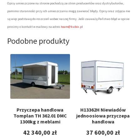
Opisy umieszczone na stronie pochodzą ze stron producentów oraz dystrybutorów,
pomimo staranności przy ich umieszczaniu mogą zawierać błędy. Opisy oraz zdjęcia nie
są więc podstawą do roszczeń wobec naszej firmy. Jeśli zauważą Państwo błąd w opisie
prosimy o kontakt e-mailowy na adres
team@kubix.pl
Podobne produkty
Przyczepa handlowa
H13362H Niewiadów
Tomplan TH 362.01 DMC
jednoosiowa przyczepa
1300kg z meblami
handlowa
42 340,00
zł
37 600,00
zł