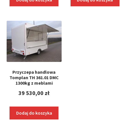
36
wynosi:
900,00 zł.
35
100,00 zł.
Przyczepa handlowa
Tomplan TH 361.01 DMC
1300kg z meblami
39 530,00
zł
Dodaj do koszyka