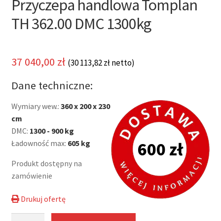
Przyczepa handlowa Tomplan
TH 362.00 DMC 1300kg
37 040,00
zł
(
30 113,82
zł
netto)
Dane techniczne:
Wymiary wew.:
360 x 200 x 230
cm
DMC:
1300 - 900 kg
Ładowność max:
605 kg
600 zł
Produkt dostępny na
zamówienie
Drukuj ofertę
ilość