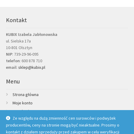
Kontakt
KUBIX Izabela Jabłonowska
ul. Sielska 17a
10-801 Olsztyn
NIP
: 739-29-96-095
telefon
:
600 878 710
email
:
sklep@kubix.pl
Menu
Strona główna
Moje konto
Regulamin
Ze względu na dużą zmienność cen surowców i podwyżek
Polityka prywatności
producentów, ceny na stronie mogą być nieaktualne. Prosimy o
Credit Agricole Raty
kontakt z działem sprzedaży przed zakupem w celu weryfikacji