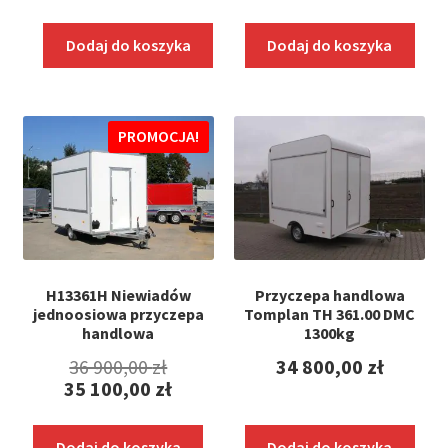
Dodaj do koszyka
Dodaj do koszyka
PROMOCJA!
H13361H Niewiadów
Przyczepa handlowa
jednoosiowa przyczepa
Tomplan TH 361.00 DMC
handlowa
1300kg
Pierwotna
36 900,00
zł
34 800,00
zł
35 100,00
zł
cena
Aktualna
wynosiła:
cena
Dodaj do koszyka
Dodaj do koszyka