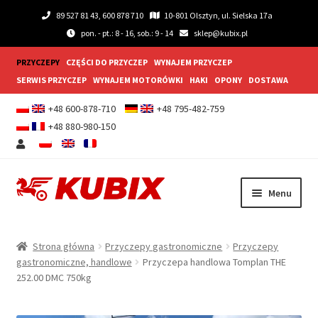
89 527 81 43, 600 878 710
10-801 Olsztyn, ul. Sielska 17a
pon. - pt.: 8 - 16, sob.: 9 - 14
sklep@kubix.pl
PRZYCZEPY
CZĘŚCI DO PRZYCZEP
WYNAJEM PRZYCZEP
SERWIS PRZYCZEP
WYNAJEM MOTORÓWKI
HAKI
OPONY
DOSTAWA
+48 600-878-710
+48 795-482-759
+48 880-980-150
Przejdź
Przejdź
Menu
do
do
nawigacji
treści
Rozwiń
Przyczepy samochodowe
menu
Strona główna
Przyczepy gastronomiczne
Przyczepy
potom
Rozwiń
gastronomiczne, handlowe
Przyczepa handlowa Tomplan THE
Przyczepy gastronomiczne
252.00 DMC 750kg
menu
potom
Rozwiń
Wyposażenie dodatkowe
menu