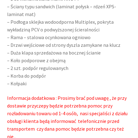
– Ściany typu sandwich (laminat połysk – rdzeń XPS-
laminat mat)
– Podłoga sklejka wodoodporna Multiplex, pokryta
wykładziną PCV o podwyższonej ścieralności
– Rama – stalowa ocynkowana ogniowo
– Drzwi wejściowe od strony dyszla zamykane na klucz
– Duża klapa sprzedażowa na bocznej ścianie
– Koło podporowe z obejmą
– 2 szt. podpór regulowanych
– Korba do podpór
– Kołpaki
Informacja dodatkowa : Prosimy brać pod uwagę , że przy
dostawie przyczepy będzie potrzebna pomoc przy
rozładowaniu towaru od 1-4 osób, nasi specjaliści z działu
obsługi klienta będą informować telefonicznie przed
transportem czy dana pomoc będzie potrzebna czy też
nie .