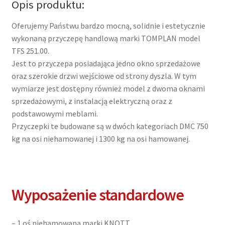
Opis produktu:
THE
252.00
Oferujemy Państwu bardzo mocną, solidnie i estetycznie
DMC
wykonaną przyczepę handlową marki TOMPLAN model
750kg
TFS 251.00.
Jest to przyczepa posiadająca jedno okno sprzedażowe
oraz szerokie drzwi wejściowe od strony dyszla. W tym
wymiarze jest dostępny również model z dwoma oknami
sprzedażowymi, z instalacją elektryczną oraz z
podstawowymi meblami.
Przyczepki te budowane są w dwóch kategoriach DMC 750
kg na osi niehamowanej i 1300 kg na osi hamowanej.
Wyposażenie standardowe
– 1 oś niehamowana marki KNOTT