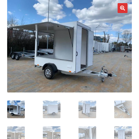
potom
Nowości
🔍
Promocje
Kontakt