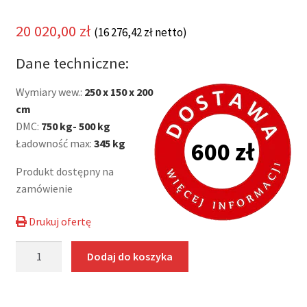
20 020,00
zł
(
16 276,42
zł
netto)
Dane techniczne:
Wymiary wew.:
250 x 150 x 200
cm
DMC:
750 kg- 500 kg
Ładowność max:
345 kg
600 zł
Produkt dostępny na
zamówienie
Drukuj ofertę
ilość
Dodaj do koszyka
Przyczepa
handlowa
Tomplan