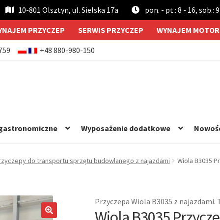
10-801 Olsztyn, ul. Sielska 17a
pon. - pt.: 8 - 16, sob.: 9
YNAJEM PRZYCZEP
SERWIS PRZYCZEP
WYNAJEM MOTOR
759
+48 880-980-150
 gastronomiczne
Wyposażenie dodatkowe
Nowoś
rzyczepy do transportu sprzętu budowlanego z najazdami
Wiola B3035 P
Przyczepa Wiola B3035 z najazdami. T
Wiola B3035 Przycz