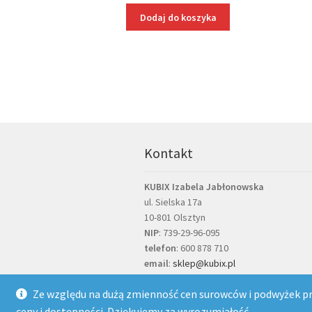
Dodaj do koszyka
Kontakt
KUBIX Izabela Jabłonowska
ul. Sielska 17a
10-801 Olsztyn
NIP
: 739-29-96-095
telefon
:
600 878 710
email
:
sklep@kubix.pl
Ze względu na dużą zmienność cen surowców i podwyżek pro
ceny i dostępności. Dziękujemy za wyrozumiałość.