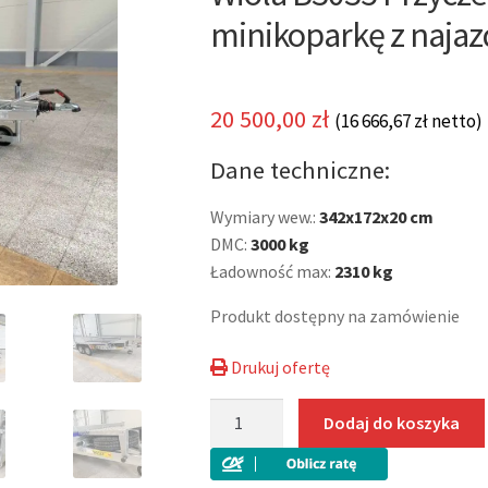
🔍
minikoparkę z naja
20 500,00
zł
(
16 666,67
zł
netto)
Dane techniczne:
Wymiary wew.:
342x172x20 cm
DMC:
3000 kg
Ładowność max:
2310 kg
Produkt dostępny na zamówienie
Drukuj ofertę
ilość
Dodaj do koszyka
Wiola
B3035