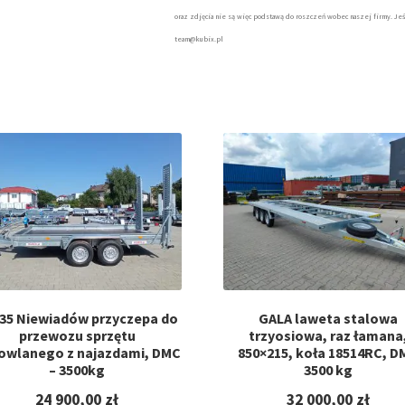
oraz zdjęcia nie są więc podstawą do roszczeń wobec naszej firmy. Jeś
team@kubix.pl
35 Niewiadów przyczepa do
GALA laweta stalowa
przewozu sprzętu
trzyosiowa, raz łamana
owlanego z najazdami, DMC
850×215, koła 18514RC, D
– 3500kg
3500 kg
24 900,00
zł
32 000,00
zł