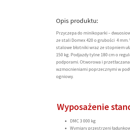
Przyczepa
dwuosiowa
pod
Opis produktu:
minikoparkę
z
Przyczepa do minikoparki – dwuosi
najazdami
ze stali Domex 420 o grubości 4 mm.
DMC
stalowe błotniki wraz ze stopniem uł
3
150 kg. Podjazdy tylne 180 cm o reg
000
podporami. Otworowa i przetłaczan
kg
wzmocnieniami poprzecznymi w podł
ogniowy.
Wyposażenie sta
DMC 3 000 kg
Wymiary przestrzeni ładunko