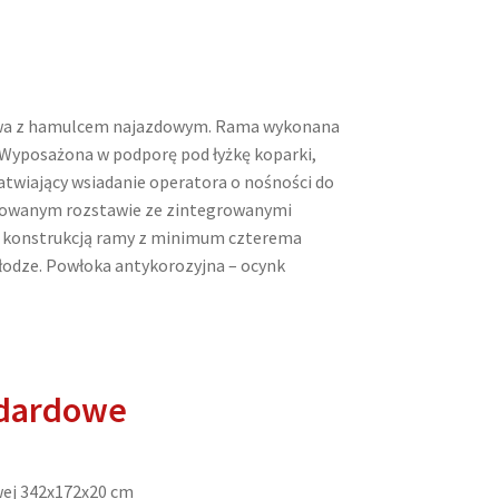
owa z hamulcem najazdowym. Rama wykonana
 Wyposażona w podporę pod łyżkę koparki,
atwiający wsiadanie operatora o nośności do
ulowanym rozstawie ze zintegrowanymi
a konstrukcją ramy z minimum czterema
odze. Powłoka antykorozyjna – ocynk
ndardowe
wej 342x172x20 cm