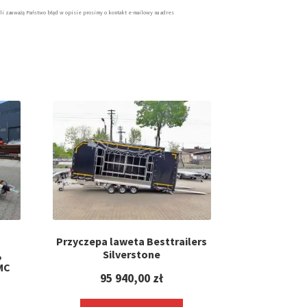
li zauważą Państwo błąd w opisie prosimy o kontakt e-mailowy na adres
Przyczepa laweta Besttrailers
,
Silverstone
MC
95 940,00
zł