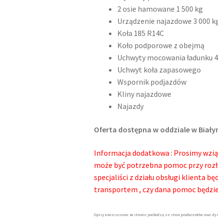
2 osie hamowane 1 500 kg
Urządzenie najazdowe 3 000 k
Koła 185 R14C
Koło podporowe z obejmą
Uchwyty mocowania ładunku 4 
Uchwyt koła zapasowego
Wspornik podjazdów
Kliny najazdowe
Najazdy
Oferta dostępna w oddziale w Biał
Informacja dodatkowa : Prosimy wzią
może być potrzebna pomoc przy rozł
specjaliści z działu obsługi klienta 
transportem , czy dana pomoc będzi
Opisy umieszczone na stronie pochodzą ze stron producentów oraz dys