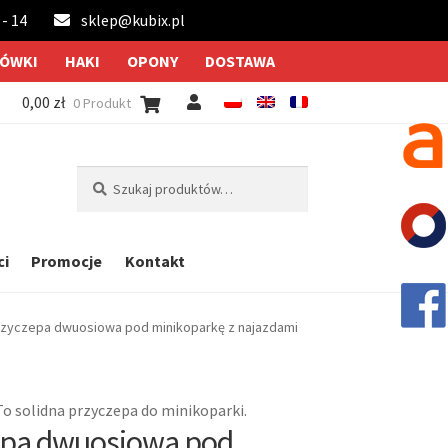
 - 14
sklep@kubix.pl
ÓWKI
HAKI
OPONY
DOSTAWA
0,00
zł
0 Produkt
Szukaj:
Szukaj
ci
Promocje
Kontakt
rzyczepa dwuosiowa pod minikoparkę z najazdami
o solidna przyczepa do minikoparki.
epa dwuosiowa pod