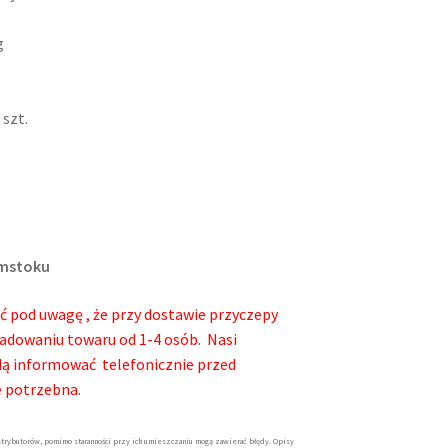
g
szt.
ymstoku
ć pod uwagę , że przy dostawie przyczepy
adowaniu towaru od 1-4 osób. Nasi
będą informować telefonicznie przed
e potrzebna.
trybutorów, pomimo staranności przy ich umieszczaniu mogą zawierać błędy. Opisy