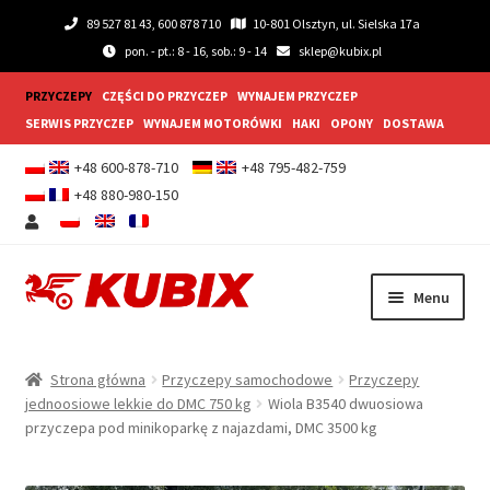
89 527 81 43, 600 878 710
10-801 Olsztyn, ul. Sielska 17a
pon. - pt.: 8 - 16, sob.: 9 - 14
sklep@kubix.pl
PRZYCZEPY
CZĘŚCI DO PRZYCZEP
WYNAJEM PRZYCZEP
SERWIS PRZYCZEP
WYNAJEM MOTORÓWKI
HAKI
OPONY
DOSTAWA
+48 600-878-710
+48 795-482-759
+48 880-980-150
Przejdź
Przejdź
Menu
do
do
nawigacji
treści
Rozwiń
Przyczepy samochodowe
menu
Strona główna
Przyczepy samochodowe
Przyczepy
potom
Rozwiń
jednoosiowe lekkie do DMC 750 kg
Wiola B3540 dwuosiowa
Przyczepy gastronomiczne
przyczepa pod minikoparkę z najazdami, DMC 3500 kg
menu
potom
Rozwiń
Wyposażenie dodatkowe
menu