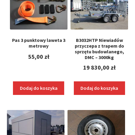
Pas 3 punktowy laweta 3
B3032HTP Niewiadów
metrowy
przyczepa z trapem do
sprzętu budowlanego,
55,00
zł
DMC – 3000kg
19 830,00
zł
Dodaj do koszyka
Dodaj do koszyka