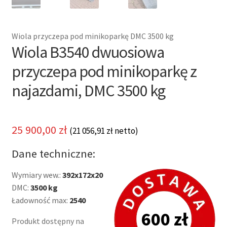
Wiola przyczepa pod minikoparkę DMC 3500 kg
Wiola B3540 dwuosiowa
przyczepa pod minikoparkę z
najazdami, DMC 3500 kg
25 900,00
zł
(
21 056,91
zł
netto)
Dane techniczne:
Wymiary wew.:
392x172x20
DMC:
3500 kg
Ładowność max:
2540
600 zł
Produkt dostępny na