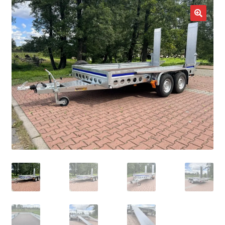
potom
Nowości
🔍
Promocje
Kontakt