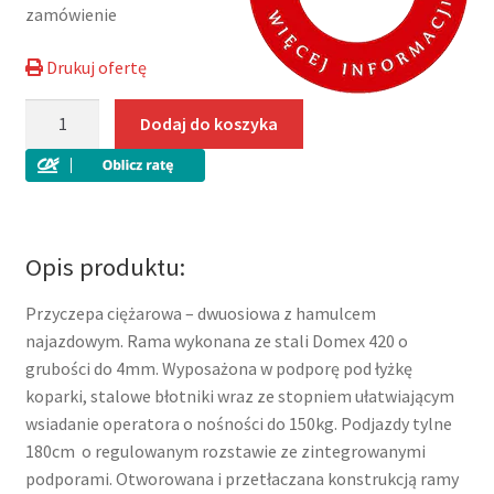
zamówienie
Drukuj ofertę
ilość
Dodaj do koszyka
Wiola
B3540
dwuosiowa
przyczepa
pod
Opis produktu:
minikoparkę
z
Przyczepa ciężarowa – dwuosiowa z hamulcem
najazdami,
najazdowym. Rama wykonana ze stali Domex 420 o
DMC
grubości do 4mm. Wyposażona w podporę pod łyżkę
3500
koparki, stalowe błotniki wraz ze stopniem ułatwiającym
kg
wsiadanie operatora o nośności do 150kg. Podjazdy tylne
180cm o regulowanym rozstawie ze zintegrowanymi
podporami. Otworowana i przetłaczana konstrukcją ramy