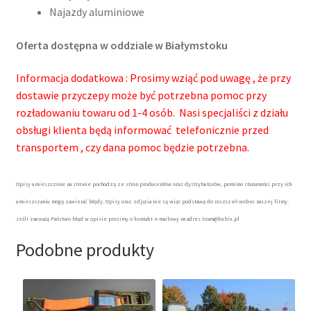
Najazdy aluminiowe
Oferta dostępna w oddziale w Białymstoku
Informacja dodatkowa : Prosimy wziąć pod uwagę , że przy
dostawie przyczepy może być potrzebna pomoc przy
rozładowaniu towaru od 1-4 osób. Nasi specjaliści z działu
obsługi klienta będą informować telefonicznie przed
transportem , czy dana pomoc będzie potrzebna.
Opisy umieszczone na stronie pochodzą ze stron producentów oraz dystrybutorów, pomimo staranności przy ich
umieszczaniu mogą zawierać błędy. Opisy oraz zdjęcia nie są więc podstawą do roszczeń wobec naszej firmy.
Jeśli zauważą Państwo błąd w opisie prosimy o kontakt e-mailowy na adres team@kubix.pl
Podobne produkty