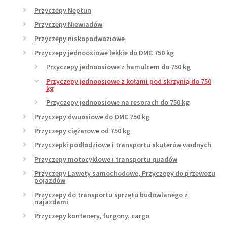
Przyczepy Neptun
Przyczepy Niewiadów
Przyczepy niskopodwoziowe
Przyczepy jednoosiowe lekkie do DMC 750 kg
Przyczepy jednoosiowe z hamulcem do 750 kg
Przyczepy jednoosiowe z kołami pod skrzynią do 750
kg
Przyczepy jednoosiowe na resorach do 750 kg
Przyczepy dwuosiowe do DMC 750 kg
Przyczepy ciężarowe od 750 kg
Przyczepki podłodziowe i transportu skuterów wodnych
Przyczepy motocyklowe i transportu quadów
Przyczepy Lawety samochodowe, Przyczepy do przewozu
pojazdów
Przyczepy do transportu sprzętu budowlanego z
najazdami
Przyczepy kontenery, furgony, cargo