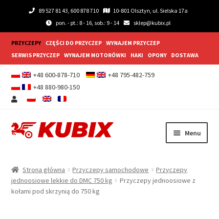
89 527 81 43, 600 878 710
10-801 Olsztyn, ul. Sielska 17a
pon. - pt.: 8 - 16, sob.: 9 - 14
sklep@kubix.pl
PRZYCZEPY
CZĘŚCI DO PRZYCZEP
WYNAJEM PRZYCZEP
SERWIS PRZYCZEP
WYNAJEM MOTORÓWKI
HAKI
OPONY
DOSTAWA
+48 600-878-710
+48 795-482-759
+48 880-980-150
Przejdź
Przejdź
Menu
do
do
nawigacji
treści
Rozwiń
Przyczepy samochodowe
menu
Strona główna
Przyczepy samochodowe
Przyczepy
potom
Rozwiń
jednoosiowe lekkie do DMC 750 kg
Przyczepy jednoosiowe z
Przyczepy gastronomiczne
kołami pod skrzynią do 750 kg
menu
potom
Rozwiń
Wyposażenie dodatkowe
menu