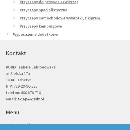
Przyczepy do przewozu zwierząt
Przyczepy specjalistyczne
Przyczepy samochodowe wywrotki, z kiprem
Przyczepy kempingowe
Wyposażenie dodatkowe
Kontakt
KUBIX Izabela Jabłonowska
ul. Sielska 17a
10-801 Olsztyn
NIP
: 739-29-96-095
telefon
:
600 878 710
email
:
sklep@kubix.pl
Menu
Strona główna