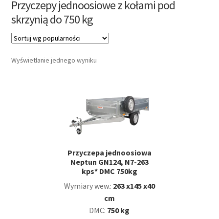
Przyczepy jednoosiowe z kołami pod
potom
Nowości
skrzynią do 750 kg
Promocje
Wyświetlanie jednego wyniku
Kontakt
Przyczepa jednoosiowa
Neptun GN124, N7-263
kps* DMC 750kg
Wymiary wew.:
263 x145 x40
cm
DMC:
750 kg