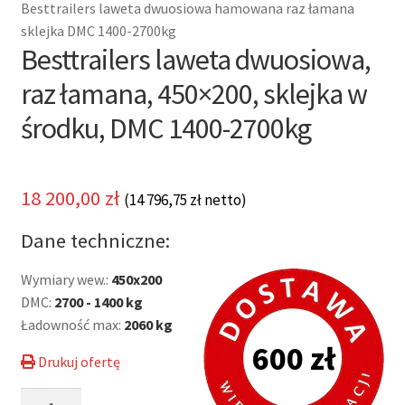
Besttrailers laweta dwuosiowa hamowana raz łamana
sklejka DMC 1400-2700kg
Besttrailers laweta dwuosiowa,
raz łamana, 450×200, sklejka w
środku, DMC 1400-2700kg
18 200,00
zł
(
14 796,75
zł
netto)
Dane techniczne:
Wymiary wew.:
450x200
DMC:
2700 - 1400 kg
Ładowność max:
2060 kg
600 zł
Drukuj ofertę
ilość