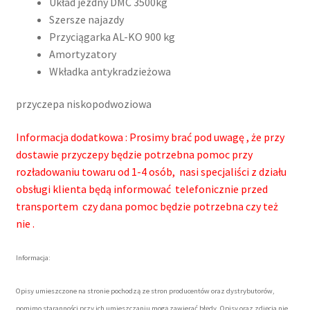
Układ jezdny DMC 3500kg
Szersze najazdy
Przyciągarka AL-KO 900 kg
Amortyzatory
Wkładka antykradzieżowa
przyczepa niskopodwoziowa
Informacja dodatkowa : Prosimy brać pod uwagę , że przy
dostawie przyczepy będzie potrzebna pomoc przy
rozładowaniu towaru od 1-4 osób, nasi specjaliści z działu
obsługi klienta będą informować telefonicznie przed
transportem czy dana pomoc będzie potrzebna czy też
nie .
Informacja:
Opisy umieszczone na stronie pochodzą ze stron producentów oraz dystrybutorów,
pomimo staranności przy ich umieszczaniu mogą zawierać błędy. Opisy oraz zdjęcia nie