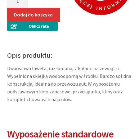
Besttrailers
laweta
Dodaj do koszyka
dwuosiowa,
raz
łamana,
450×200,
sklejka
Opis produktu:
w
środku,
Dwuosiowa laweta, raz łamana, z kołami na zewnątrz.
DMC
Wypełniona sklejką wodoodporną w środku. Bardzo solidna
1400-
konstrukcja, idealna do przewozu aut. W wyposażeniu
2700kg
podstawowym koło zapasowe, przyciągarka, kliny oraz
komplet chowanych najazdów.
Wyposażenie standardowe