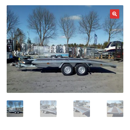
potom
Nowości
🔍
Promocje
Kontakt