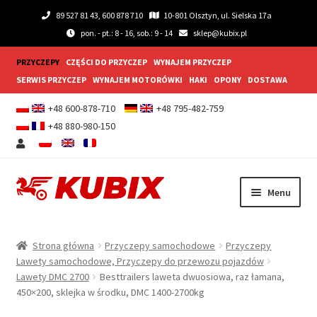
89 527 81 43, 600 878 710
10-801 Olsztyn, ul. Sielska 17a
pon. - pt.: 8 - 16, sob.: 9 - 14
sklep@kubix.pl
PRZYCZEPY
CZĘŚCI DO PRZYCZEP
WYNAJEM PRZYCZEP
SERWIS PRZYCZEP
WYNAJEM MOTORÓWKI
HAKI
OPONY
DOSTAWA
+48 600-878-710
+48 795-482-759
+48 880-980-150
Przejdź
Przejdź
Menu
do
do
nawigacji
treści
Rozwiń
Przyczepy samochodowe
menu
Strona główna
Przyczepy samochodowe
Przyczepy
potom
Rozwiń
Lawety samochodowe, Przyczepy do przewozu pojazdów
Przyczepy gastronomiczne
Lawety DMC 2700
Besttrailers laweta dwuosiowa, raz łamana,
menu
450×200, sklejka w środku, DMC 1400-2700kg
potom
Rozwiń
Wyposażenie dodatkowe
menu