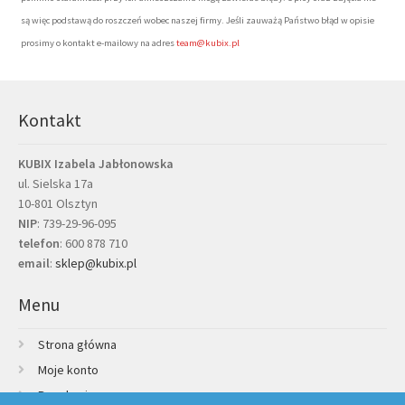
są więc podstawą do roszczeń wobec naszej firmy. Jeśli zauważą Państwo błąd w opisie
prosimy o kontakt e-mailowy na adres
team@kubix.pl
Kontakt
KUBIX Izabela Jabłonowska
ul. Sielska 17a
10-801 Olsztyn
NIP
: 739-29-96-095
telefon
:
600 878 710
email
:
sklep@kubix.pl
Menu
Strona główna
Moje konto
Regulamin