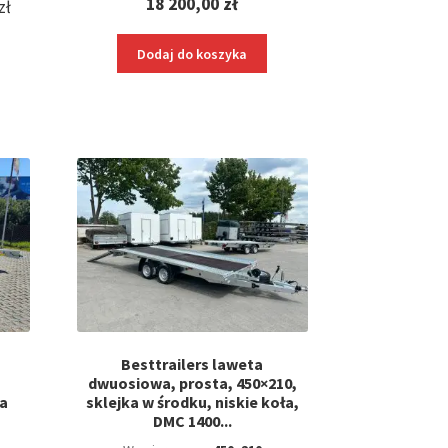
18 200,00
zł
Aktualna
zł
cena
Dodaj do koszyka
wynosi:
13
000,00 zł.
Besttrailers laweta
a
dwuosiowa, prosta, 450×210,
a
sklejka w środku, niskie koła,
DMC 1400...