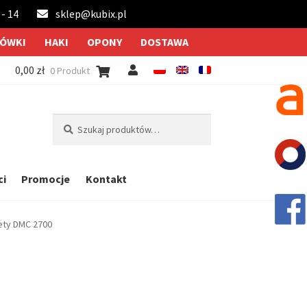
 - 14
sklep@kubix.pl
ÓWKI
HAKI
OPONY
DOSTAWA
0,00
zł
0 Produkt
Szukaj:
Szukaj
ci
Promocje
Kontakt
ety DMC 2700