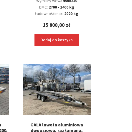
Wymiary wew.:
450x210
DMC:
2700 - 1400 kg
Ładowność max:
2020 kg
15 800,00
zł
Dodaj do koszyka
a
GALA laweta aluminiowa
200,
dwuosiowa, raz łamana,