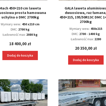
Mach 450×210 cm laweta
GALA laweta aluminiow
uosiowa prosta hamowana
dwuosiowa, raz łamana
uchylna o DMC 2700kg
450×215, 195/50R13C DMC 1
2700kg
Wymiary wew.:
450 x210 cm
Wymiary wew.:
450x215
DMC:
2700 kg
DMC:
2700 - 1400 kg
Ładowność max:
2080 kg
Ładowność max:
2280
18 400,00
zł
20 350,00
zł
Dodaj do koszyka
Dodaj do koszyka