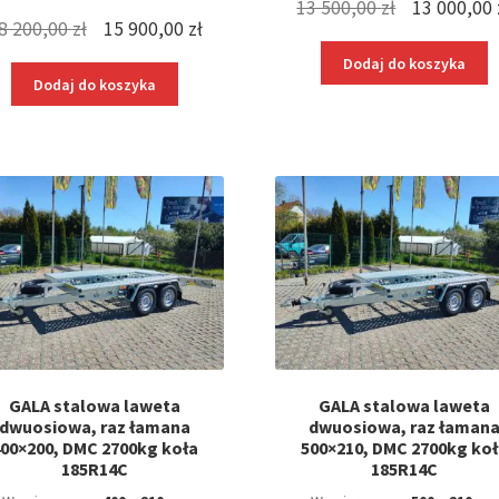
Pierwotna
13 500,00
zł
13 000,00
Pierwotna
Aktualna
8 200,00
zł
15 900,00
zł
cena
cena
cena
Dodaj do koszyka
wynosiła:
Dodaj do koszyka
wynosiła:
wynosi:
13
18
15
500,00 zł.
200,00 zł.
900,00 zł.
GALA stalowa laweta
GALA stalowa laweta
dwuosiowa, raz łamana
dwuosiowa, raz łaman
00×200, DMC 2700kg koła
500×210, DMC 2700kg koł
185R14C
185R14C