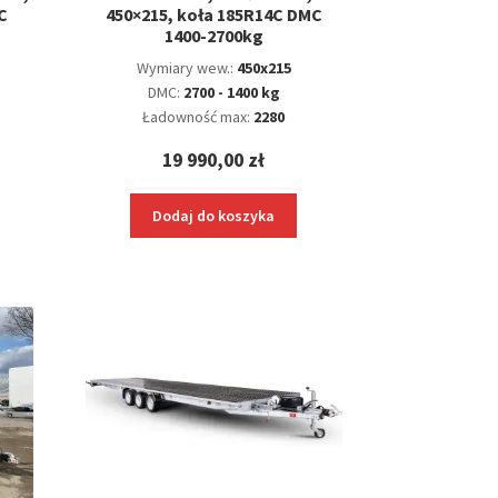
C
450×215, koła 185R14C DMC
1400-2700kg
Wymiary wew.:
450x215
DMC:
2700 - 1400 kg
Ładowność max:
2280
19 990,00
zł
Dodaj do koszyka