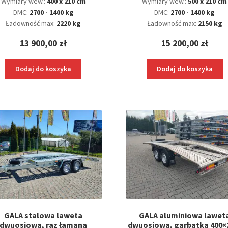
Wymiary wew.:
400 x 210 cm
Wymiary wew.:
500 x 210 cm
DMC:
2700 - 1400 kg
DMC:
2700 - 1400 kg
Ładowność max:
2220 kg
Ładowność max:
2150 kg
13 900,00
zł
15 200,00
zł
Dodaj do koszyka
Dodaj do koszyka
GALA stalowa laweta
GALA aluminiowa lawet
dwuosiowa, raz łamana
dwuosiowa, garbatka 400×