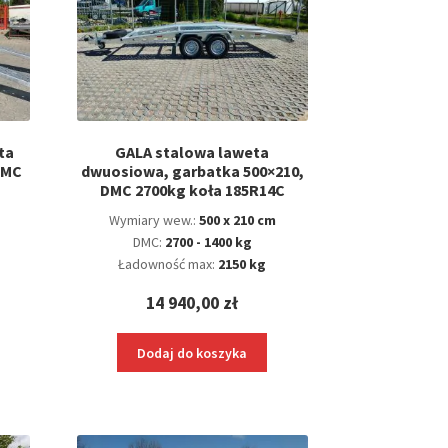
ta
GALA stalowa laweta
DMC
dwuosiowa, garbatka 500×210,
DMC 2700kg koła 185R14C
Wymiary wew.:
500 x 210 cm
DMC:
2700 - 1400 kg
Ładowność max:
2150 kg
14 940,00
zł
Dodaj do koszyka