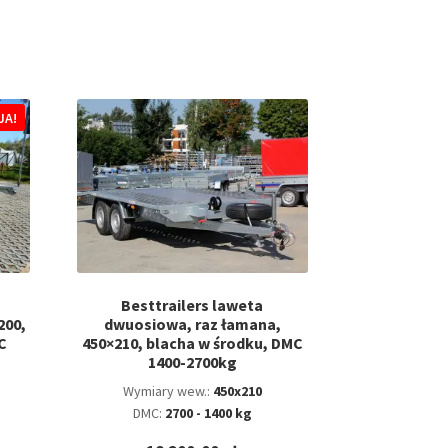
towane
g
rności
JA!
Besttrailers laweta
200,
dwuosiowa, raz łamana,
C
450×210, blacha w środku, DMC
1400-2700kg
Wymiary wew.:
450x210
DMC:
2700 - 1400 kg