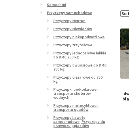
Samochód
Przyczepy samochodowe
Przyczepy Neptun
Przyczepy Niewiadów
Przyczepy niskopodwoziowe
Przyczepy trzyosiowe
Przyczepy jednoosiowe lekkie
do DMC 750 kg
Przyczepy dwuosiowe do DMC
750 kg
Przyczepy ciężarowe od 750
kg
Przyczepki podłodziowe i
dw
transportu skuterów
wodnych
bla
Przyczepy motocyklowe i
transportu quadów
Przyczepy Lawety
samochodowe, Przyczepy do
przewozu pojazdów