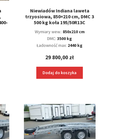
a
Niewiadów Indiana laweta
,
trzyosiowa, 850×210 cm, DMC 3
400-
500 kg koła 195/50R13C
Wymiary wew.:
850x210 cm
DMC:
3500 kg
Ładowność max:
2440 kg
29 800,00
zł
Dodaj do koszyka