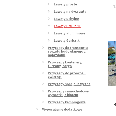
Lawety proste
1
Lawety na dwa auta
Lawety uchylne
Lawety DMC 2700
Lawety aluminiowe
Lawety Garbatki
Przyczepy do transportu
sprzętu budowlanego z
najazdami
Przyczepy kontenery,
furgony, cargo
Przyczepy do przewozu
zwierząt
Przyczepy specjalistyczne
Przyczepy samochodowe
wywrotki, z kiprem
Przyczepy kempingowe
4
Wyposażenie dodatkowe