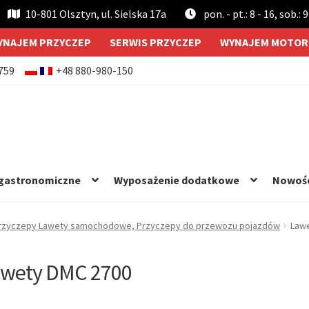
10-801 Olsztyn, ul. Sielska 17a
pon. - pt.: 8 - 16, sob.: 9
YNAJEM PRZYCZEP
SERWIS PRZYCZEP
WYNAJEM MOTOR
759
+48 880-980-150
 gastronomiczne
Wyposażenie dodatkowe
Nowoś
rzyczepy Lawety samochodowe, Przyczepy do przewozu pojazdów
Law
wety DMC 2700