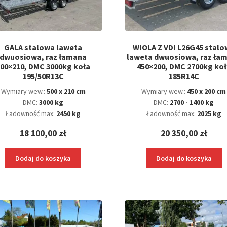
GALA stalowa laweta
WIOLA Z VDI L26G45 stal
dwuosiowa, raz łamana
laweta dwuosiowa, raz ła
00×210, DMC 3000kg koła
450×200, DMC 2700kg koł
195/50R13C
185R14C
Wymiary wew.:
500 x 210 cm
Wymiary wew.:
450 x 200 cm
DMC:
3000 kg
DMC:
2700 - 1400 kg
Ładowność max:
2450 kg
Ładowność max:
2025 kg
18 100,00
zł
20 350,00
zł
Dodaj do koszyka
Dodaj do koszyka