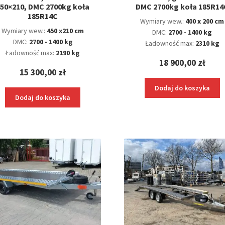
50×210, DMC 2700kg koła
DMC 2700kg koła 185R14
185R14C
Wymiary wew.:
400 x 200 cm
Wymiary wew.:
450 x210 cm
DMC:
2700 - 1400 kg
DMC:
2700 - 1400 kg
Ładowność max:
2310 kg
Ładowność max:
2190 kg
18 900,00
zł
15 300,00
zł
Dodaj do koszyka
Dodaj do koszyka