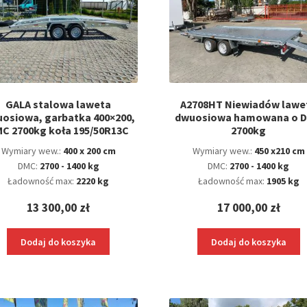
GALA stalowa laweta
A2708HT Niewiadów lawe
osiowa, garbatka 400×200,
dwuosiowa hamowana o 
C 2700kg koła 195/50R13C
2700kg
Wymiary wew.:
400 x 200 cm
Wymiary wew.:
450 x210 cm
DMC:
2700 - 1400 kg
DMC:
2700 - 1400 kg
Ładowność max:
2220 kg
Ładowność max:
1905 kg
13 300,00
zł
17 000,00
zł
Dodaj do koszyka
Dodaj do koszyka