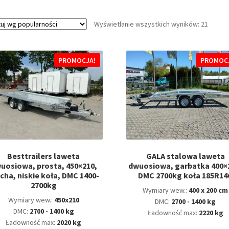
Posor
Wyświetlanie wszystkich wyników: 21
wedłu
popula
PROMOCJA!
PROMOC
Besttrailers laweta
GALA stalowa laweta
uosiowa, prosta, 450×210,
dwuosiowa, garbatka 400×
cha, niskie koła, DMC 1400-
DMC 2700kg koła 185R14
2700kg
Wymiary wew.:
400 x 200 cm
Wymiary wew.:
450x210
DMC:
2700 - 1400 kg
DMC:
2700 - 1400 kg
Ładowność max:
2220 kg
Ładowność max:
2020 kg