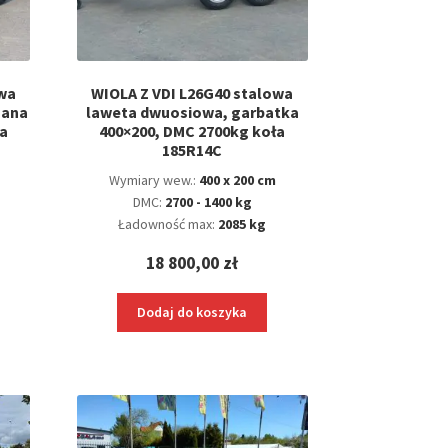
owa
WIOLA Z VDI L26G40 stalowa
mana
laweta dwuosiowa, garbatka
a
400×200, DMC 2700kg koła
185R14C
Wymiary wew.:
400 x 200 cm
DMC:
2700 - 1400 kg
Ładowność max:
2085 kg
18 800,00
zł
Dodaj do koszyka