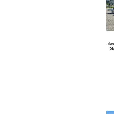
dwu
DM