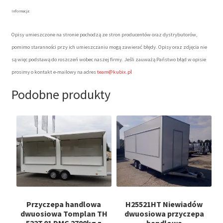
Informacja:
Opisy umieszczone na stronie pochodzą ze stron producentów oraz dystrybutorów,
pomimo staranności przy ich umieszczaniu mogą zawierać błędy. Opisy oraz zdjęcia nie
są więc podstawą do roszczeń wobec naszej firmy. Jeśli zauważą Państwo błąd w opisie
l
prosimy o kontakt e-mailowy na adres
team@kubix.p
Podobne produkty
Przyczepa handlowa
H25521HT Niewiadów
dwuosiowa Tomplan TH
dwuosiowa przyczepa