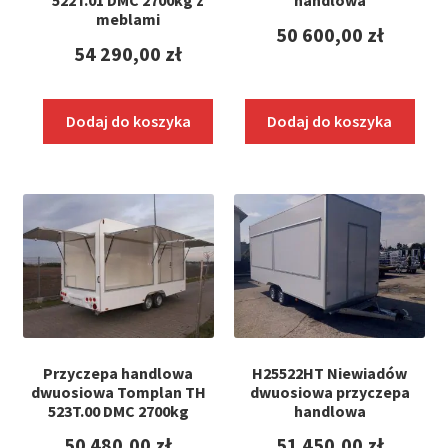
522T.01 DMC 2700kg z
handlowa
meblami
50 600,00
zł
54 290,00
zł
Dodaj do koszyka
Dodaj do koszyka
Przyczepa handlowa
H25522HT Niewiadów
dwuosiowa Tomplan TH
dwuosiowa przyczepa
523T.00 DMC 2700kg
handlowa
50 480,00
zł
51 450,00
zł