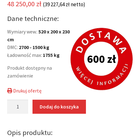
48 250,00
zł
(
39 227,64
zł
netto)
Dane techniczne:
Wymiary wew.:
520 x 200 x 230
cm
DMC:
2700 - 1500 kg
Ładowność max:
1755 kg
600 zł
Produkt dostępny na
zamówienie
Drukuj ofertę
ilość
Dodaj do koszyka
Przyczepa
handlowa
dwuosiowa
Opis produktu:
Tomplan