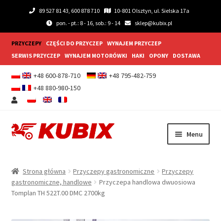
89 527 81 43, 600 878 710
10-801 Olsztyn, ul. Sielska 17a
pon. - pt.: 8 - 16, sob.: 9 - 14
sklep@kubix.pl
PRZYCZEPY
CZĘŚCI DO PRZYCZEP
WYNAJEM PRZYCZEP
SERWIS PRZYCZEP
WYNAJEM MOTORÓWKI
HAKI
OPONY
DOSTAWA
+48 600-878-710
+48 795-482-759
+48 880-980-150
Przejdź
Przejdź
Menu
do
do
nawigacji
treści
Rozwiń
Przyczepy samochodowe
menu
Strona główna
Przyczepy gastronomiczne
Przyczepy
potom
Rozwiń
gastronomiczne, handlowe
Przyczepa handlowa dwuosiowa
Przyczepy gastronomiczne
Tomplan TH 522T.00 DMC 2700kg
menu
potom
Rozwiń
Wyposażenie dodatkowe
menu