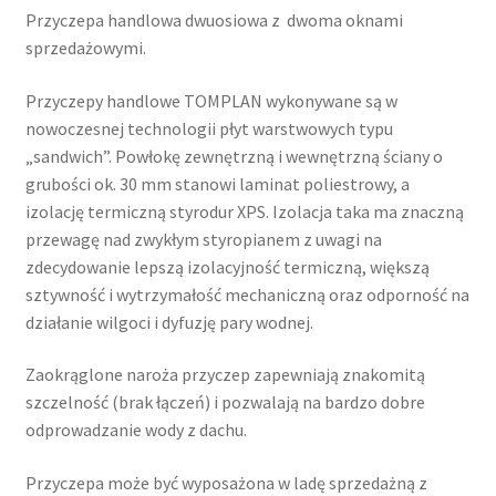
TH
Przyczepa handlowa dwuosiowa z dwoma oknami
522T.00
sprzedażowymi.
DMC
2700kg
Przyczepy handlowe TOMPLAN wykonywane są w
nowoczesnej technologii płyt warstwowych typu
„sandwich”. Powłokę zewnętrzną i wewnętrzną ściany o
grubości ok. 30 mm stanowi laminat poliestrowy, a
izolację termiczną styrodur XPS. Izolacja taka ma znaczną
przewagę nad zwykłym styropianem z uwagi na
zdecydowanie lepszą izolacyjność termiczną, większą
sztywność i wytrzymałość mechaniczną oraz odporność na
działanie wilgoci i dyfuzję pary wodnej.
Zaokrąglone naroża przyczep zapewniają znakomitą
szczelność (brak łączeń) i pozwalają na bardzo dobre
odprowadzanie wody z dachu.
Przyczepa może być wyposażona w ladę sprzedażną z