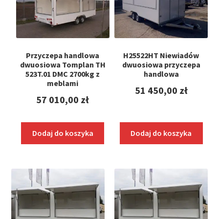
Przyczepa handlowa
H25522HT Niewiadów
dwuosiowa Tomplan TH
dwuosiowa przyczepa
523T.01 DMC 2700kg z
handlowa
meblami
51 450,00
zł
57 010,00
zł
Dodaj do koszyka
Dodaj do koszyka