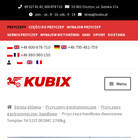
89 527 81 43, 600 878 710
10-801 Olsztyn, ul. Sielska 17a
pon. - pt.: 8 - 16, sob.: 9 - 14
sklep@kubix.pl
PRZYCZEPY
CZĘŚCI DO PRZYCZEP
WYNAJEM PRZYCZEP
SERWIS PRZYCZEP
WYNAJEM MOTORÓWKI
HAKI
OPONY
DOSTAWA
+48 600-878-710
+48 795-482-759
+48 880-980-150
Przejdź
Przejdź
Menu
do
do
nawigacji
treści
Rozwiń
Przyczepy samochodowe
menu
Strona główna
Przyczepy gastronomiczne
Przyczepy
potom
Rozwiń
gastronomiczne, handlowe
Przyczepa handlowa dwuosiowa
Przyczepy gastronomiczne
Tomplan TH 523T.00 DMC 2700kg
menu
potom
Rozwiń
Wyposażenie dodatkowe
menu