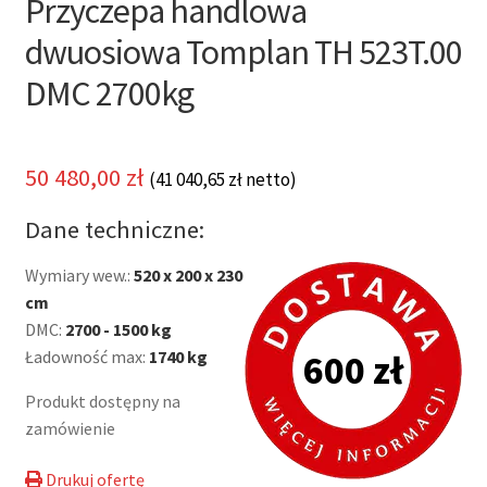
Przyczepa handlowa
dwuosiowa Tomplan TH 523T.00
DMC 2700kg
50 480,00
zł
(
41 040,65
zł
netto)
Dane techniczne:
Wymiary wew.:
520 x 200 x 230
cm
DMC:
2700 - 1500 kg
Ładowność max:
1740 kg
600 zł
Produkt dostępny na
zamówienie
Drukuj ofertę