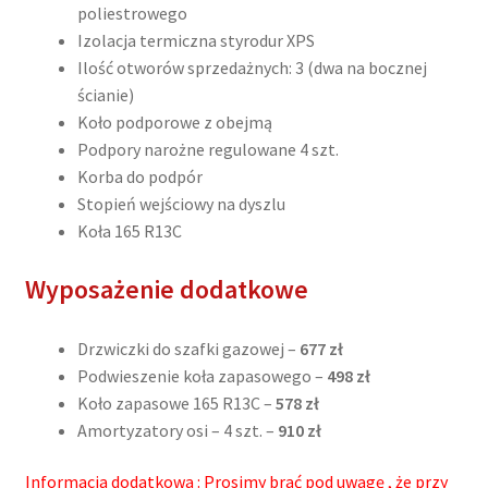
poliestrowego
Izolacja termiczna styrodur XPS
Ilość otworów sprzedażnych: 3 (dwa na bocznej
ścianie)
Koło podporowe z obejmą
Podpory narożne regulowane 4 szt.
Korba do podpór
Stopień wejściowy na dyszlu
Koła 165 R13C
Wyposażenie dodatkowe
Drzwiczki do szafki gazowej –
677 zł
Podwieszenie koła zapasowego –
498 zł
Koło zapasowe 165 R13C –
578 zł
Amortyzatory osi – 4 szt. –
910 zł
Informacja dodatkowa : Prosimy brać pod uwagę , że przy