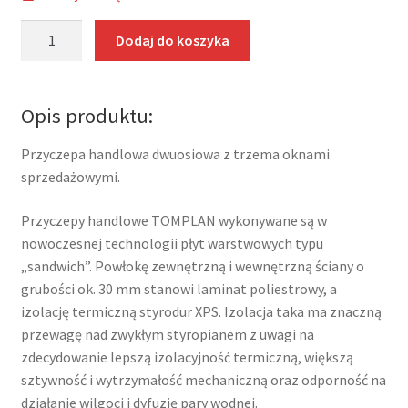
ilość
Dodaj do koszyka
Przyczepa
handlowa
dwuosiowa
Opis produktu:
Tomplan
TH
Przyczepa handlowa dwuosiowa z trzema oknami
523T.00
sprzedażowymi.
DMC
2700kg
Przyczepy handlowe TOMPLAN wykonywane są w
nowoczesnej technologii płyt warstwowych typu
„sandwich”. Powłokę zewnętrzną i wewnętrzną ściany o
grubości ok. 30 mm stanowi laminat poliestrowy, a
izolację termiczną styrodur XPS. Izolacja taka ma znaczną
przewagę nad zwykłym styropianem z uwagi na
zdecydowanie lepszą izolacyjność termiczną, większą
sztywność i wytrzymałość mechaniczną oraz odporność na
działanie wilgoci i dyfuzję pary wodnej.