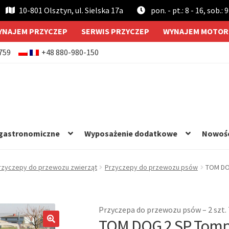
10-801 Olsztyn, ul. Sielska 17a
pon. - pt.: 8 - 16, sob.: 9
YNAJEM PRZYCZEP
SERWIS PRZYCZEP
WYNAJEM MOTOR
759
+48 880-980-150
 gastronomiczne
Wyposażenie dodatkowe
Nowoś
rzyczepy do przewozu zwierząt
Przyczepy do przewozu psów
TOM DO
Przyczepa do przewozu psów – 2 szt
TOM DOG 2 SP Tomp