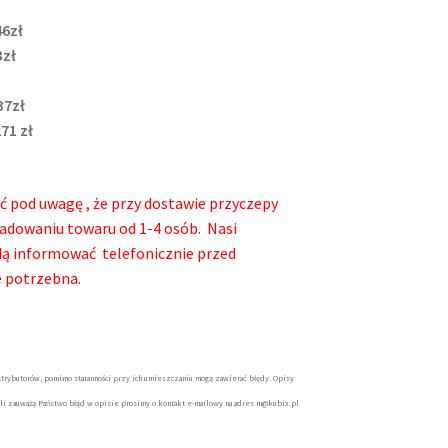
46zł
3zł
37zł
71 zł
ć pod uwagę , że przy dostawie przyczepy
adowaniu towaru od 1-4 osób. Nasi
będą informować telefonicznie przed
e potrzebna.
trybutorów, pomimo staranności przy ich umieszczaniu mogą zawierać błędy. Opisy
śli zauważą Państwo błąd w opisie prosimy o kontakt e-mailowy na adres m@kubix.pl