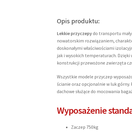
2
SP
Tomplan
Opis produktu:
przyczepa
do
Lekkie przyczepy
do transportu małyc
przewozu
nowatorskim rozwiązaniem, charakte
2
doskonałymi właściwościami izolacyjn
psów
jak i wysokich temperaturach. Dzięki 
DMC
konstrukcji przewożone zwierzęta czu
500-
750kg
Wszystkie modele przyczep wyposażon
ścianie oraz opcjonalnie w luk górny
dachowe służące do mocowania bagaż
Wyposażenie stand
Zaczep 750kg