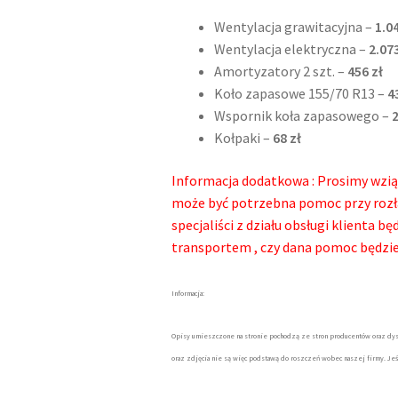
Wentylacja grawitacyjna –
1.0
Wentylacja elektryczna –
2.07
Amortyzatory 2 szt. –
456 zł
Koło zapasowe 155/70 R13 –
4
Wspornik koła zapasowego –
2
Kołpaki –
68 zł
Informacja dodatkowa : Prosimy wzią
może być potrzebna pomoc przy rozł
specjaliści z działu obsługi klienta 
transportem , czy dana pomoc będzi
Informacja:
Opisy umieszczone na stronie pochodzą ze stron producentów oraz dys
oraz zdjęcia nie są więc podstawą do roszczeń wobec naszej firmy. Je