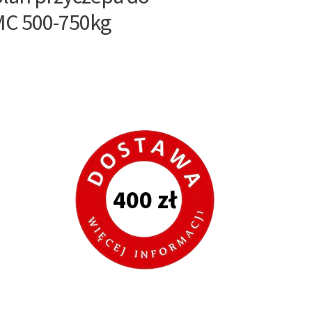
MC 500-750kg
400 zł