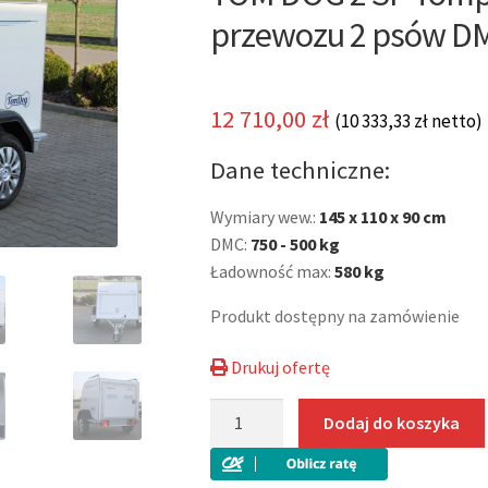
🔍
przewozu 2 psów D
12 710,00
zł
(
10 333,33
zł
netto)
Dane techniczne:
Wymiary wew.:
145 x 110 x 90 cm
DMC:
750 - 500 kg
Ładowność max:
580 kg
Produkt dostępny na zamówienie
Drukuj ofertę
ilość
Dodaj do koszyka
TOM
DOG