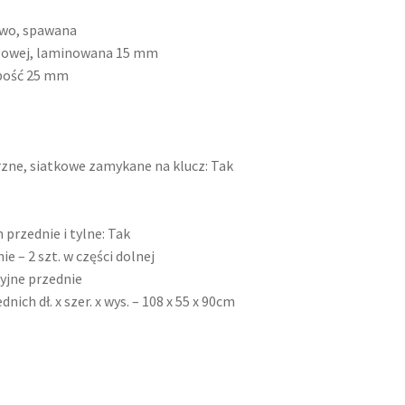
owo, spawana
zgowej, laminowana 15 mm
ubość 25 mm
ne, siatkowe zamykane na klucz: Tak
przednie i tylne: Tak
e – 2 szt. w części dolnej
yjne przednie
ich dł. x szer. x wys. – 108 x 55 x 90cm