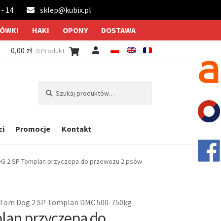
 - 14
sklep@kubix.pl
ÓWKI
HAKI
OPONY
DOSTAWA
0,00
zł
0 Produkt
Szukaj:
Szukaj
ci
Promocje
Kontakt
G 2 SP Tomplan przyczepa do przewozu 2 psów
. Tom Dog 2 SP Tomplan DMC 500-750kg
lan przyczepa do