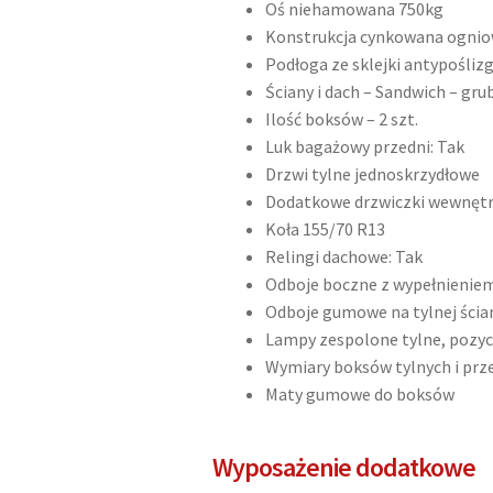
Oś niehamowana 750kg
Konstrukcja cynkowana ogni
Podłoga ze sklejki antypośli
Ściany i dach – Sandwich – gr
Ilość boksów – 2 szt.
Luk bagażowy przedni: Tak
Drzwi tylne jednoskrzydłowe
Dodatkowe drzwiczki wewnętrz
Koła 155/70 R13
Relingi dachowe: Tak
Odboje boczne z wypełnieniem 
Odboje gumowe na tylnej ściani
Lampy zespolone tylne, pozyc
Wymiary boksów tylnych i przedn
Maty gumowe do boksów
Wyposażenie dodatkowe