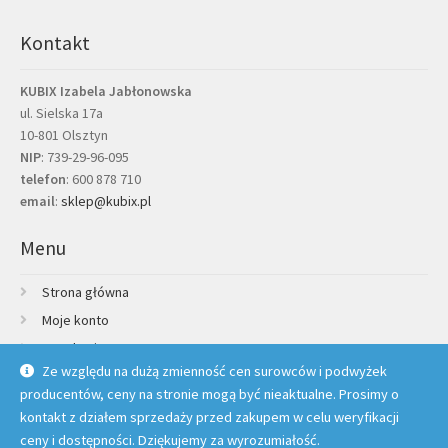
Kontakt
KUBIX Izabela Jabłonowska
ul. Sielska 17a
10-801 Olsztyn
NIP
: 739-29-96-095
telefon
:
600 878 710
email
:
sklep@kubix.pl
Menu
Strona główna
Moje konto
Regulamin
Ze względu na dużą zmienność cen surowców i podwyżek
Polityka prywatności
producentów, ceny na stronie mogą być nieaktualne. Prosimy o
Credit Agricole Raty
kontakt z działem sprzedaży przed zakupem w celu weryfikacji
Kontakt
ceny i dostępności. Dziękujemy za wyrozumiałość.