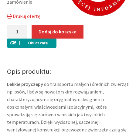
zamówienie
Drukuj ofertę
ilość
Dodaj do koszyka
TOM
DOG
2
SP
Tomplan
Opis produktu:
przyczepa
do
Lekkie przyczepy
do transportu małych i średnich zwierząt
przewozu
np. psów, lisów są nowatorskim rozwiązaniem,
2
charakteryzującym się oryginalnym designem i
psów
doskonałymi właściwościami izolacyjnymi, które
DMC
sprawdzają się zarówno w niskich jak i wysokich
500-
temperaturach. Dzięki wyciszonej, szczelnej i
750kg
wentylowanej konstrukcji przewożone zwierzęta czują się
z