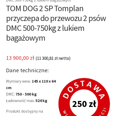
DMC 500-750kg z lukiem bagażowym
TOM DOG 2 SP Tomplan
przyczepa do przewozu 2 psów
DMC 500-750kg z lukiem
bagażowym
13 900,00
zł
(
11 300,81
zł
netto)
Dane techniczne:
Wymiary wew.:
145 x 110 x 64
cm
DMC:
750 - 500 kg
Ładowność max:
524 kg
250 zł
Produkt dostępny na