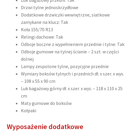
Drzwi tylne jednoskrzydłowe
Dodatkowe drzwiczki wewnętrzne, siatkowe
zamykane na klucz: Tak
Koła 155/70 R13
Relingi dachowe: Tak
Odboje boczne z wypełnieniem przednie i tylne: Tak
Odboje gumowe na tylnej ścianie – 2 szt. w części
dolnej
Lampy zespolone tylne, pozycyjne przednie
Wymiary boksów tylnych i przednich dł. x szer. x wys.
– 108 x 55 x 90 cm
Luk bagażowy górny dł. x szer. x wys. – 118 x 110 x 25
cm
Maty gumowe do boksów
Kołpaki
Wyposażenie dodatkowe