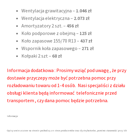
Wentylacja grawitacyjna –
1.046 zł
Wentylacja elektryczna –
2.073 zł
Amortyzatory 2 szt. –
456 zł
Koło podporowe z obejmą –
125 zł
Koło zapasowe 155/70 R13 –
437 zł
Wspornik koła zapasowego –
271 zł
Kołpaki 2 szt –
68 zł
Informacja dodatkowa : Prosimy wziąć pod uwagę , że przy
dostawie przyczepy może być potrzebna pomoc przy
rozładowaniu towaru od 1-4 osób. Nasi specjaliści z działu
obsługi klienta będą informować telefonicznie przed
transportem , czy dana pomoc będzie potrzebna.
Informacja:
Opisy umieszczone na stronie pochodzą ze stron producentów oraz dystrybutorów, pomimo staranności przy ich