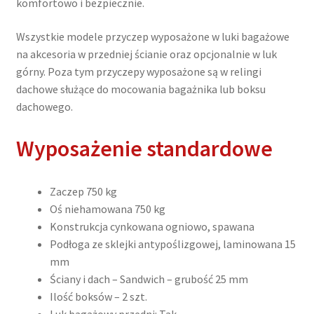
komfortowo i bezpiecznie.
lukiem
bagażowym
Wszystkie modele przyczep wyposażone w luki bagażowe
na akcesoria w przedniej ścianie oraz opcjonalnie w luk
górny. Poza tym przyczepy wyposażone są w relingi
dachowe służące do mocowania bagażnika lub boksu
dachowego.
Wyposażenie standardowe
Zaczep 750 kg
Oś niehamowana 750 kg
Konstrukcja cynkowana ogniowo, spawana
Podłoga ze sklejki antypoślizgowej, laminowana 15
mm
Ściany i dach – Sandwich – grubość 25 mm
Ilość boksów – 2 szt.
Luk bagażowy przedni: Tak