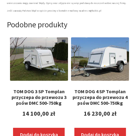
umieszczaniu mogą zawierać błędy. Opisy oraz zdjęcia nie są więc podstawą do roszczeń wobec naszej firmy.
Jeśli zauważą Państwo błąd w opisie prosimy o kontakt e-mailowy na adres m@kubix.pl
Podobne produkty
TOM DOG 3 SP Tomplan
TOM DOG 4 SP Tomplan
przyczepa do przewozu 3
przyczepa do przewozu 4
psów DMC 500-750kg
psów DMC 500-750kg
14 100,00
zł
16 230,00
zł
Dodaj do koszyka
Dodaj do koszyka