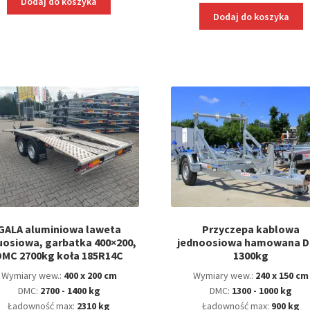
Dodaj do koszyka
Dodaj do koszyka
GALA aluminiowa laweta
Przyczepa kablowa
osiowa, garbatka 400×200,
jednoosiowa hamowana 
DMC 2700kg koła 185R14C
1300kg
Wymiary wew.:
400 x 200 cm
Wymiary wew.:
240 x 150 cm
DMC:
2700 - 1400 kg
DMC:
1300 - 1000 kg
Ładowność max:
2310 kg
Ładowność max:
900 kg