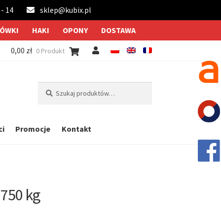
 - 14
sklep@kubix.pl
ÓWKI
HAKI
OPONY
DOSTAWA
0,00
zł
0 Produkt
Szukaj:
Szukaj
ci
Promocje
Kontakt
 750 kg
owane