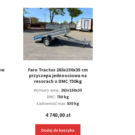
ów
Faro Tractus 263x150x35 cm
przyczepa jednoosiowa na
resorach o DMC 750kg
Wymiary wew.:
263x150x35
DMC:
750 kg
Ładowność max:
530 kg
4 740,00
zł
Dodaj do koszyka