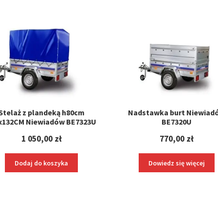
Stelaż z plandeką h80cm
Nadstawka burt Niewiad
x132CM Niewiadów BE7323U
BE7320U
1 050,00
zł
770,00
zł
Dodaj do koszyka
Dowiedz się więcej