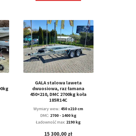
GALA stalowa laweta
00kg
dwuosiowa, raz łamana
450×210, DMC 2700kg koła
185R14C
Wymiary wew.:
450 x210 cm
DMC:
2700 - 1400 kg
Ładowność max:
2190 kg
15 300,00
zł