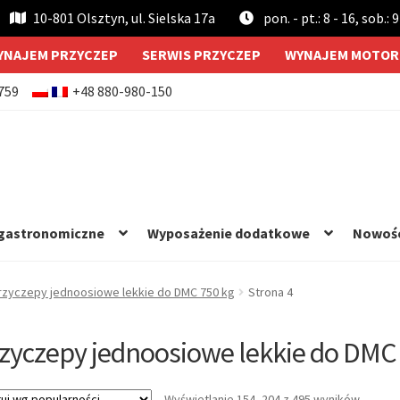
10-801 Olsztyn, ul. Sielska 17a
pon. - pt.: 8 - 16, sob.: 9
YNAJEM PRZYCZEP
SERWIS PRZYCZEP
WYNAJEM MOTOR
759
+48 880-980-150
 gastronomiczne
Wyposażenie dodatkowe
Nowoś
rzyczepy jednoosiowe lekkie do DMC 750 kg
Strona 4
zyczepy jednoosiowe lekkie do DMC
Posort
Wyświetlanie 154–204 z 495 wyników