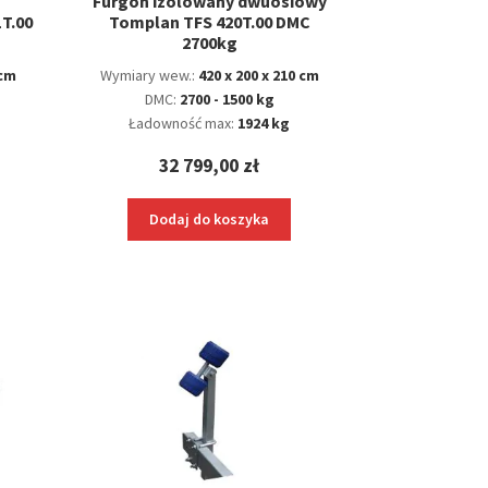
Furgon izolowany dwuosiowy
T.00
Tomplan TFS 420T.00 DMC
2700kg
 cm
Wymiary wew.:
420 x 200 x 210 cm
DMC:
2700 - 1500 kg
Ładowność max:
1924 kg
32 799,00
zł
Dodaj do koszyka