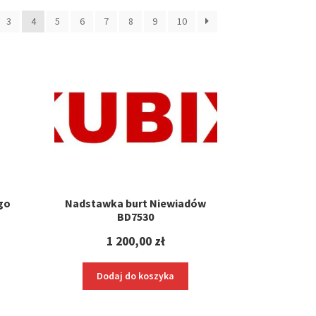
3
4
5
6
7
8
9
10
ności
go
Nadstawka burt Niewiadów
BD7530
1 200,00
zł
Dodaj do koszyka