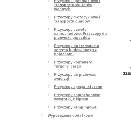
Przyczepki podłodziowe i
transportu skuterów
wodnych
Przyczepy motocyklowe i
transportu quadów
Przyczepy Lawety
samochodowe, Przyczepy do
przewozu pojazdów
Przyczepy do transportu
sprzętu budowlanego z
najazdami
Przyczepy kontenery,
furgony, cargo
233
Przyczepy do przewozu
zwierząt
Przyczepy specjalistyczne
Przyczepy samochodowe
wywrotki, z kiprem
Przyczepy kempingowe
Wyposażenie dodatkowe