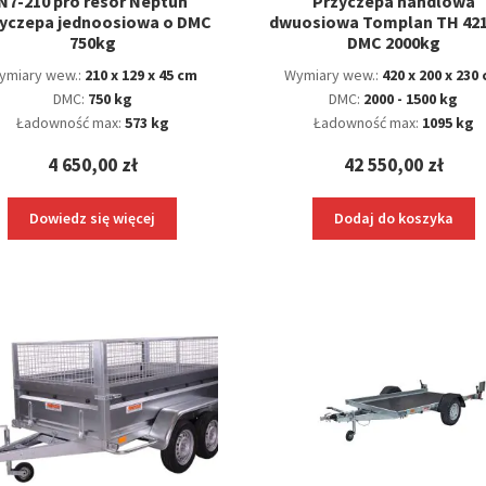
N7-210 pro resor Neptun
Przyczepa handlowa
zyczepa jednoosiowa o DMC
dwuosiowa Tomplan TH 421
750kg
DMC 2000kg
ymiary wew.:
210 x 129 x 45 cm
Wymiary wew.:
420 x 200 x 230
DMC:
750 kg
DMC:
2000 - 1500 kg
Ładowność max:
573 kg
Ładowność max:
1095 kg
4 650,00
zł
42 550,00
zł
Dowiedz się więcej
Dodaj do koszyka