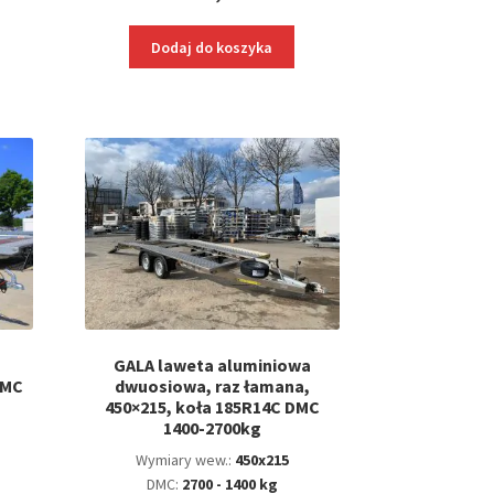
Dodaj do koszyka
GALA laweta aluminiowa
DMC
dwuosiowa, raz łamana,
450×215, koła 185R14C DMC
1400-2700kg
Wymiary wew.:
450x215
DMC:
2700 - 1400 kg