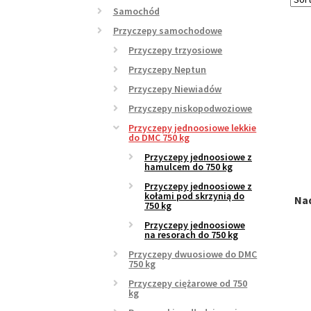
Samochód
Przyczepy samochodowe
Przyczepy trzyosiowe
Przyczepy Neptun
Przyczepy Niewiadów
Przyczepy niskopodwoziowe
Przyczepy jednoosiowe lekkie
do DMC 750 kg
Przyczepy jednoosiowe z
hamulcem do 750 kg
Przyczepy jednoosiowe z
kołami pod skrzynią do
Na
750 kg
Przyczepy jednoosiowe
na resorach do 750 kg
Przyczepy dwuosiowe do DMC
750 kg
Przyczepy ciężarowe od 750
kg