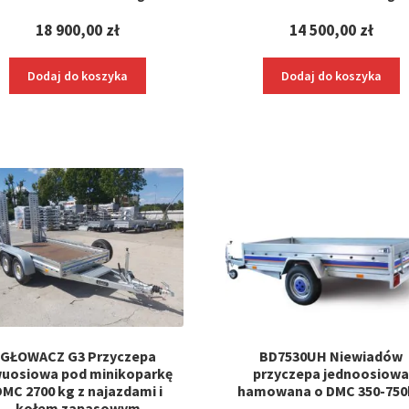
18 900,00
zł
14 500,00
zł
Dodaj do koszyka
Dodaj do koszyka
GŁOWACZ G3 Przyczepa
BD7530UH Niewiadów
uosiowa pod minikoparkę
przyczepa jednoosiow
DMC 2700 kg z najazdami i
hamowana o DMC 350-75
kołem zapasowym